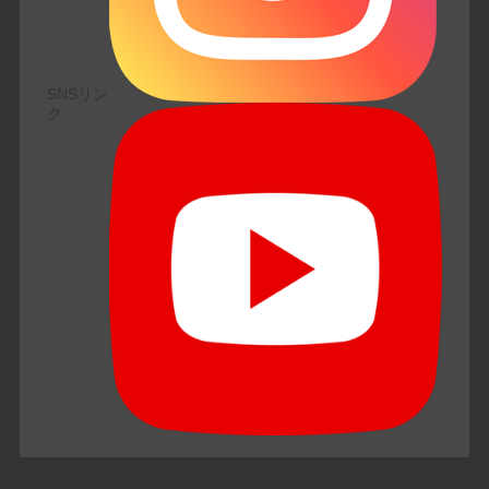
SNSリン
ク