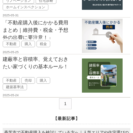
リノベーション
住宅診断
ホームインスペクション
2025-05-31
「不動産購入後にかかる費用
まとめ｜維持費・税金・予想
外の出費に要注意！」
不動産
購入
税金
2025-05-25
建蔽率と容積率、覚えておき
たい家づくりの基本ルール！
不動産
売却
購入
建築基準法
2025-05-24
1
【最新記事】
香芝市で不動産購入を検討している方へ｜人気エリアや住宅選びの