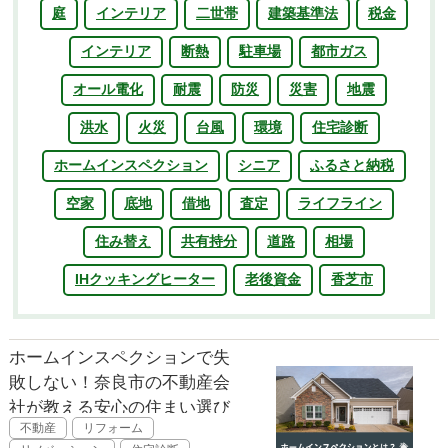
庭
インテリア
二世帯
建築基準法
税金
インテリア
断熱
駐車場
都市ガス
オール電化
耐震
防災
災害
地震
洪水
火災
台風
環境
住宅診断
ホームインスペクション
シニア
ふるさと納税
空家
底地
借地
査定
ライフライン
住み替え
共有持分
道路
相場
IHクッキングヒーター
老後資金
香芝市
ホームインスペクションで失
敗しない！奈良市の不動産会
社が教える安心の住まい選び
不動産
リフォーム