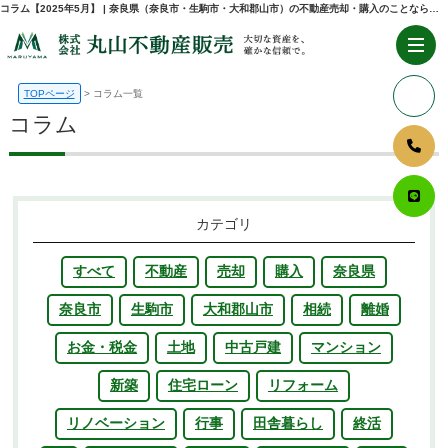
コラム【2025年5月】 | 奈良県（奈良市・生駒市・大和郡山市）の不動産売却・購入のことなら株式会社丸山不動産販売
TOPページ
コラム一覧
コラム
カテゴリ
すべて
不動産
売却
購入
奈良県
奈良市
生駒市
大和郡山市
相続
離婚
お金・税金
土地
中古戸建
マンション
新築
住宅ローン
リフォーム
リノベーション
行事
田舎暮らし
終活