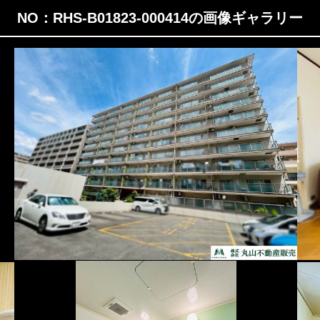
NO：RHS-B01823-000414の画像ギャラリー