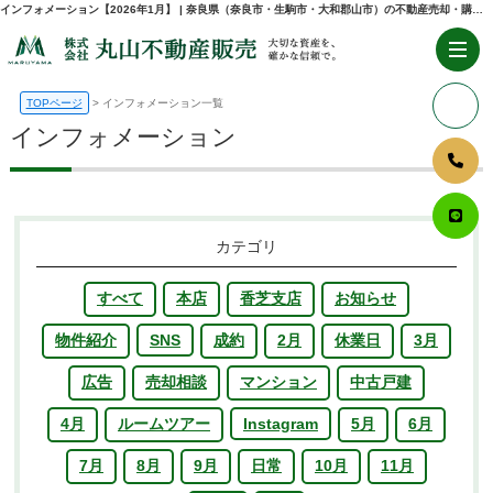
インフォメーション【2026年1月】 | 奈良県（奈良市・生駒市・大和郡山市）の不動産売却・購入のことなら株式会社丸山不動産販売
TOPページ
インフォメーション一覧
インフォメーション
カテゴリ
すべて
本店
香芝支店
お知らせ
物件紹介
SNS
成約
2月
休業日
3月
広告
売却相談
マンション
中古戸建
4月
ルームツアー
Instagram
5月
6月
7月
8月
9月
日常
10月
11月