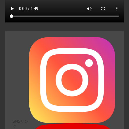
SNSリン
ク