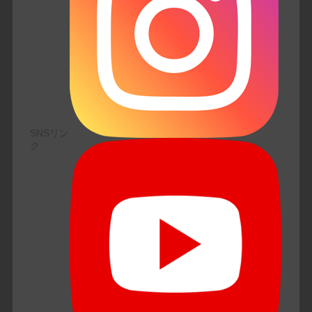
SNSリン
ク