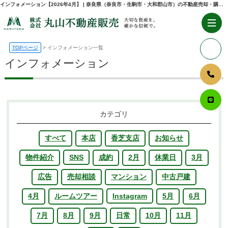
インフォメーション【2026年4月】 | 奈良県（奈良市・生駒市・大和郡山市）の不動産売却・購入のことなら株式会社丸山不動産販売
TOPページ
インフォメーション一覧
インフォメーション
カテゴリ
すべて
本店
香芝支店
お知らせ
物件紹介
SNS
成約
2月
休業日
3月
広告
売却相談
マンション
中古戸建
4月
ルームツアー
Instagram
5月
6月
7月
8月
9月
日常
10月
11月