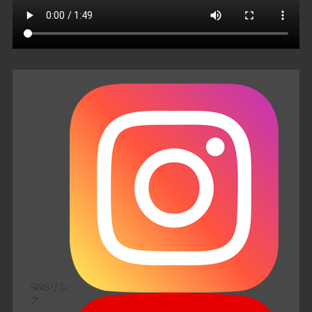
SNSリン
ク