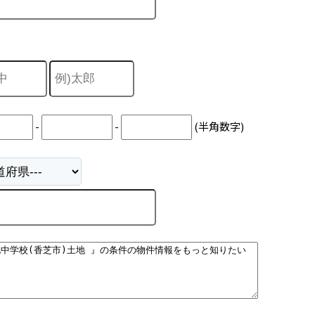
-
-
(半角数字)