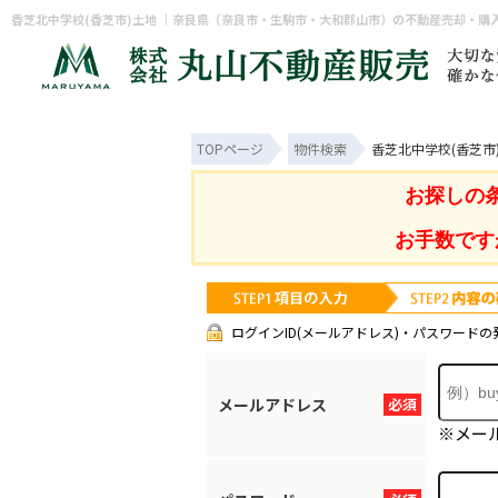
香芝北中学校(香芝市)土地 ｜奈良県（奈良市・生駒市・大和郡山市）の不動産売却・購
TOPページ
物件検索
香芝北中学校(香芝市
お探しの
お手数です
ログインID(メールアドレス)・パスワードの
メールアドレス
必須
※メー