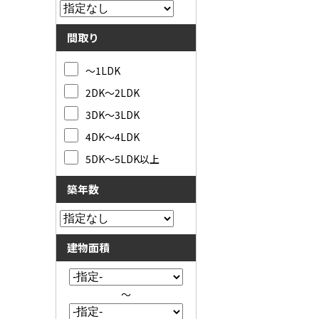
間取り
～1LDK
2DK～2LDK
3DK～3LDK
4DK～4LDK
5DK～5LDK以上
築年数
建物面積
～