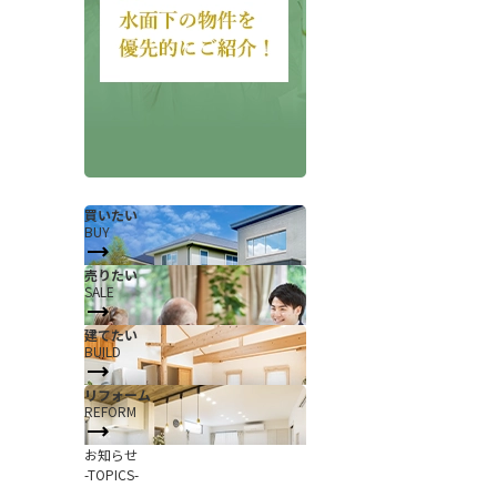
買いたい
BUY
会社概要
当社について
売りたい
SALE
香芝支店紹介ページ
建てたい
ページ
採用情報
BUILD
一覧
お知らせ
リフォーム
REFORM
コラム
お知らせ
スタッフ紹介
-TOPICS-