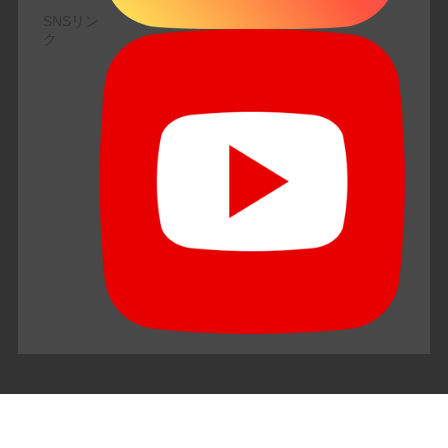
SNSリン
ク