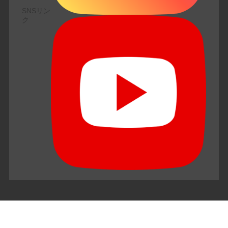
SNSリン
ク