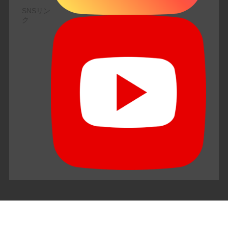
SNSリン
ク