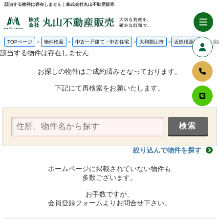
該当する物件は存在しません｜株式会社丸山不動産販売
TOPページ
物件検索
中古一戸建て・中古住宅
大和郡山市
近鉄橿原線
ご成
該当する物件は存在しません
お探しの物件はご成約済みとなっております。
下記にて再検索をお願いたします。
絞り込んで物件を探す
ホームページに掲載されていない物件も
多数ございます。
お手数ですが、
会員登録フォームよりお問合せ下さい。