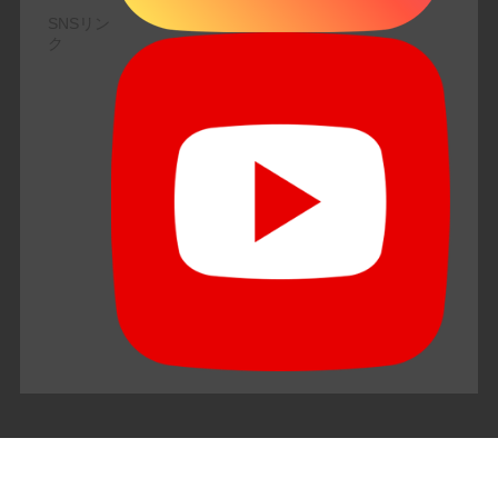
SNSリン
ク