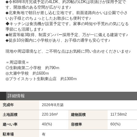
◆令和8年8月完成予定の4LDK、約20帖のLDKは吹抜けが採用予定で
す。開放感のある空間が広がります♪
◆北東角地で朝日が差し込む立地です。前面道路向かいは公園で小さ
いお子様とのちょっとしたお散歩にも便利です♪
◆キッチンは食洗機が設置予定です。家事の時短や手荒れの気になる
季節にも活躍します♪
◆耐震等級3取得、制震ダンパー採用予定、万が一に備える建築です♪
◆徒歩10分圏内に小学校があり、お子様の通学も安心です♪
現地や周辺環境など、ご不明な点はお気軽に問い合わせくださいませ♪
＝周辺環境＝
◎生駒南第二小学校 約790ｍ
◎大瀬中学校 約1600ｍ
◎プライスカット生駒東山店 約1300ｍ
詳細情報
完成年
2026年8月築
220.16m²
117.58m
2
土地面積
建物面積
40(%)
60(%)
建ぺい率
容積率
駐車場
有