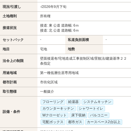
現況/引渡し
-/2026年9月下旬
土地権利
所有権
接道: 東 公道 道路幅: 6ｍ
接道状況
接道: 北 公道 道路幅: 6ｍ
-
-
セットバック
私道負担面積
地目
宅地
地勢
壁面後退有/宅地造成工事規制区域/景観法/建築基準２２
法令上の制限
条指定
用途地域
第一種低層住居専用地域
都市計画
市街化区域
取引態様
一般媒介
フローリング
給湯器
システムキッチン
カウンターキッチン
シャワートイレ
設備・条件
Wクローゼット
床下収納
バルコニー
宅配ボックス
都市ガス
カースペース2台以上