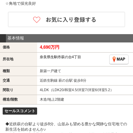
☆角地で採光良好
基本情報
4,690万円
価格
奈良県生駒市萩の台4丁目
所在地
MAP
種類
新築一戸建て
交通
近鉄生駒線 萩の台駅 徒歩8分
間取り
4LDK（LDK20/和室4.5/洋室7/洋室6/洋室5.2）
構造/階数
木造/地上2階建
セールスコメント
◆近鉄萩の台駅より徒歩8分、山並みも望める豊かな閑静な住宅地での
新生活を始めませんか♪