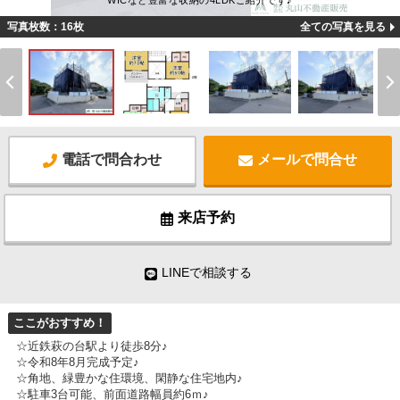
WICなど豊富な収納の4LDKご紹介です♪
写真枚数：16枚
全ての写真を見る
電話で問合わせ
メールで問合せ
来店予約
LINEで相談する
ここがおすすめ！
☆近鉄萩の台駅より徒歩8分♪
☆令和8年8月完成予定♪
☆角地、緑豊かな住環境、閑静な住宅地内♪
☆駐車3台可能、前面道路幅員約6ｍ♪