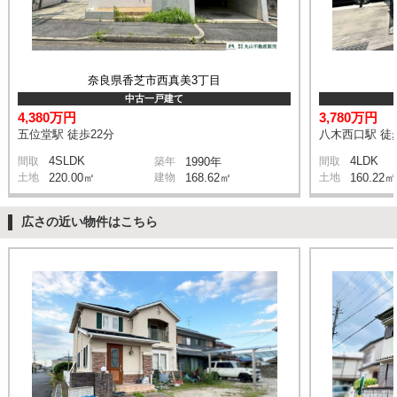
奈良県香芝市西真美3丁目
中古一戸建て
4,380万円
3,780万円
五位堂駅 徒歩22分
八木西口駅 徒
4SLDK
4LDK
間取
築年
1990年
間取
土地
220.00㎡
建物
168.62㎡
土地
160.22㎡
広さの近い物件はこちら