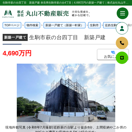
生駒市萩の台四丁目 新築戸建 奈良県生駒市萩の台4丁目｜4,690万円の新築一戸建て｜株式会社丸山不動産販売
TOPページ
物件検索
新築一戸建て（新築一軒家）
生駒市
近鉄生駒線
生駒
生駒市萩の台四丁目 新築戸建
新築一戸建て
4,690万円
お気に入り
現地外観写真 (令和8年7月撮影)近鉄萩の台駅より徒歩8分、土間収納や二か所の