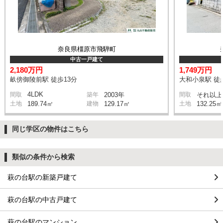
奈良県橿原市飛騨町
中古一戸建て
2,180万円
1,749万円
畝傍御陵前駅 徒歩13分
大和小泉駅 徒
4LDK
間取
築年
2003年
間取
それ以上
土地
189.74㎡
建物
129.17㎡
土地
132.25㎡
同じ学区の物件はこちら
類似の条件から検索
萩の台駅の新築戸建て
萩の台駅の中古戸建て
萩の台駅のマンション