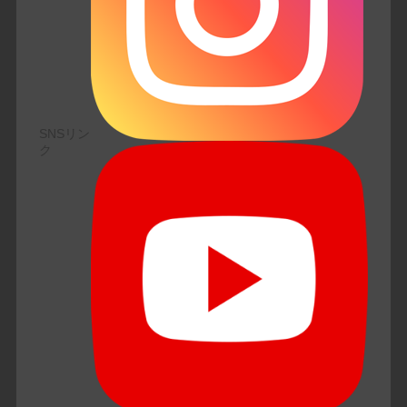
SNSリン
ク