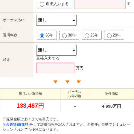
直接入力する
％
ボーナス払い
返済年数
35年
30年
25年
20年
直接入力する
頭金
万円
ボーナス
毎月のご返済額
物件価格
(×年2回)
133,487円
－
4,690万円
※返済金額はあくまでも目安です。
※
会員登録(無料)
をして詳細情報を記入されますと、全物件が自動でシミュレー
ションされとても便利になります。