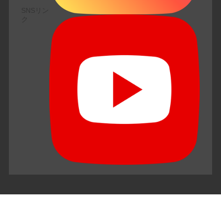
SNSリン
ク