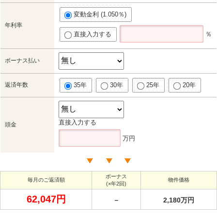
変動金利 (1.050％)
年利率
直接入力する
％
ボーナス払い
返済年数
35年
30年
25年
20年
直接入力する
頭金
万円
ボーナス
毎月のご返済額
物件価格
(×年2回)
62,047円
－
2,180万円