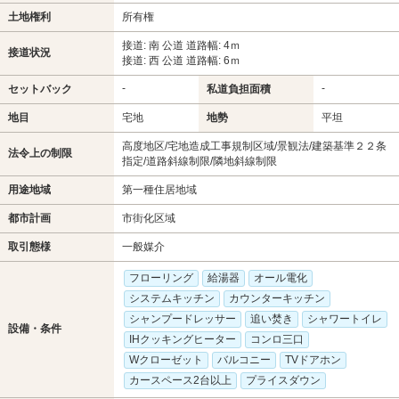
土地権利
所有権
接道: 南 公道 道路幅: 4ｍ
接道状況
接道: 西 公道 道路幅: 6ｍ
-
-
セットバック
私道負担面積
地目
宅地
地勢
平坦
高度地区/宅地造成工事規制区域/景観法/建築基準２２条
法令上の制限
指定/道路斜線制限/隣地斜線制限
用途地域
第一種住居地域
都市計画
市街化区域
取引態様
一般媒介
フローリング
給湯器
オール電化
システムキッチン
カウンターキッチン
シャンプードレッサー
追い焚き
シャワートイレ
設備・条件
IHクッキングヒーター
コンロ三口
Wクローゼット
バルコニー
TVドアホン
カースペース2台以上
プライスダウン