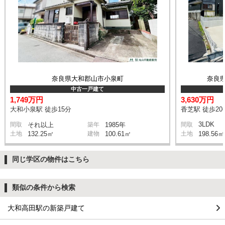
奈良県大和郡山市小泉町
奈良
中古一戸建て
1,749万円
3,630万円
大和小泉駅 徒歩15分
香芝駅 徒歩20
3LDK
間取
それ以上
築年
1985年
間取
土地
132.25㎡
建物
100.61㎡
土地
198.56㎡
同じ学区の物件はこちら
類似の条件から検索
大和高田駅の新築戸建て