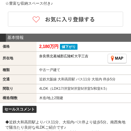
☆豊富な収納スペース付き♪
基本情報
2,180万円
価格
値下がり
奈良県北葛城郡広陵町大字三吉
所在地
MAP
種類
中古一戸建て
交通
近鉄大阪線 大和高田駅 バス11分 大垣内 停歩5分
間取り
4LDK（LDK17/洋室9/洋室6/洋室5/和室4.5）
構造/階数
木造/地上2階建
セールスコメント
◆近鉄大和高田駅よりバス11分、大垣内バス停より徒歩5分。南西角地
で陽当たり良好な4LDKご紹介です♪