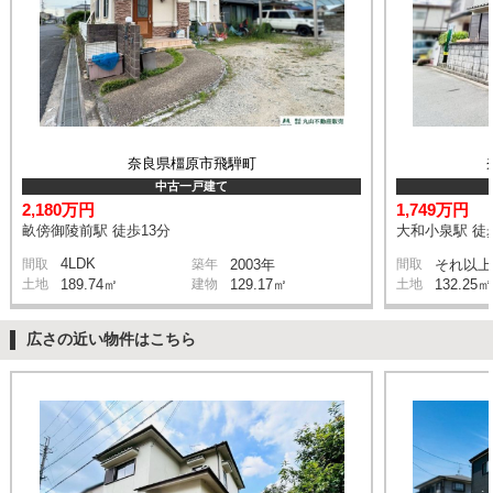
奈良県橿原市飛騨町
中古一戸建て
2,180万円
1,749万円
畝傍御陵前駅 徒歩13分
大和小泉駅 徒
4LDK
間取
築年
2003年
間取
それ以上
土地
189.74㎡
建物
129.17㎡
土地
132.25㎡
広さの近い物件はこちら