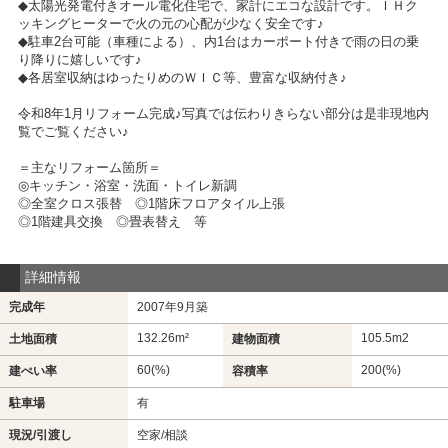
◆太陽光発電付きオール電化住宅で、家計にエコな設計です。ＩＨク
ッキングヒーターで火の元の心配が少なく安全です♪
◆駐車2台可能（車種による）、内1台はカーポート付きで雨の日の乗
り降りに嬉しいです♪
◆各居室収納はゆったりめのＷＩＣ等、豊富な収納付き♪
令和8年1月リフォーム完成♪写真では伝わりきらない部分は是非現地内
覧でご覧ください♪
＝主なリフォーム箇所＝
◎キッチン・浴室・洗面・トイレ新調
◎全室クロス張替 ◎1階床フロアタイル上張
◎1階建具交換 ◎畳表替え 等
詳細情報
完成年
2007年9月築
132.26m²
105.5m
2
土地面積
建物面積
60(%)
200(%)
建ぺい率
容積率
駐車場
有
現況/引渡し
空家/相談