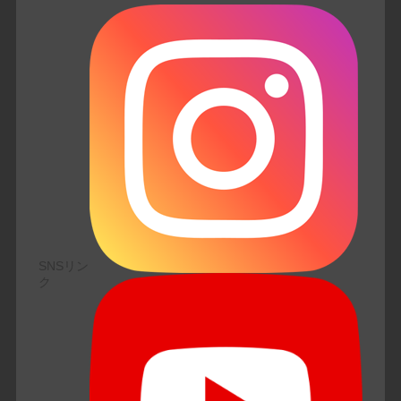
SNSリン
ク