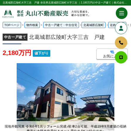
北葛城郡広陵町大字三吉 戸建 奈良県北葛城郡広陵町大字三吉 ｜2,180万円の中古一戸建て｜株式会社丸山不動産販売
TOPページ
物件検索
中古一戸建て・中古住宅
北葛城郡広陵町
近鉄大阪線
北葛城郡広陵町大字三吉 戸建
中古一戸建て
2,180万円
値下がり
お気に入り
現地外観写真 令和8年1月リフォーム完成♪駐車2台可能、平成19年9月建築の収納