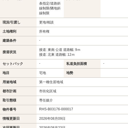
条指定/道路斜
線制限/隣地斜
線制限
現況/引渡し
更地/相談
土地権利
所有権
-
建築条件
接道: 東南 公道 道路幅: 9ｍ
接道状況
接道: 北東 道路幅: 12ｍ
-
-
セットバック
私道負担面積
地目
宅地
地勢
用途地域
第一種住居地域
都市計画
市街化区域
取引態様
専任媒介
RHS-B03176-000017
物件番号
情報更新日
2026年08月09日
次回更新日
2026年08月23日