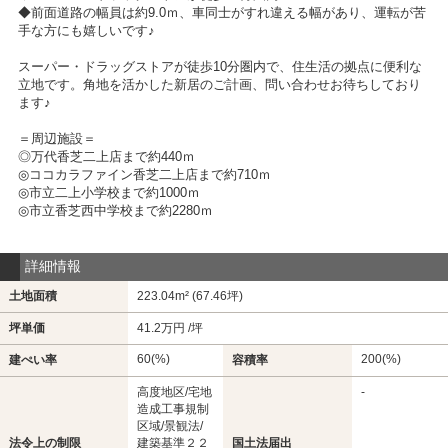
◆前面道路の幅員は約9.0ｍ、車同士がすれ違える幅があり、運転が苦
手な方にも嬉しいです♪
スーパー・ドラッグストアが徒歩10分圏内で、住生活の拠点に便利な
立地です。角地を活かした新居のご計画、問い合わせお待ちしており
ます♪
＝周辺施設＝
◎万代香芝二上店まで約440ｍ
◎ココカラファイン香芝二上店まで約710ｍ
◎市立二上小学校まで約1000ｍ
◎市立香芝西中学校まで約2280ｍ
詳細情報
土地面積
223.04m² (67.46坪)
坪単価
41.2万円 /坪
60(%)
200(%)
建ぺい率
容積率
高度地区/宅地
-
造成工事規制
区域/景観法/
法令上の制限
建築基準２２
国土法届出