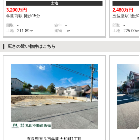
土地
3,200万円
2,480万円
学園前駅 徒歩15分
五位堂駅 徒歩2
-
-
-
間取
築年
間取
土地
211.89㎡
建物
-㎡
土地
225.00㎡
広さの近い物件はこちら
奈良県奈良市学園大和町1丁目