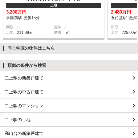
土地
3,200万円
2,480万円
学園前駅 徒歩15分
五位堂駅 徒歩2
-
-
-
間取
築年
間取
土地
211.89㎡
建物
-㎡
土地
225.00㎡
同じ学区の物件はこちら
類似の条件から検索
二上駅の新築戸建て
二上駅の中古戸建て
二上駅のマンション
二上駅の土地
高山台の新築戸建て