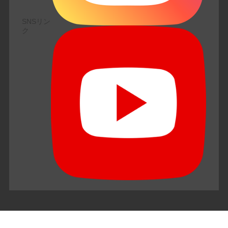
SNSリン
ク