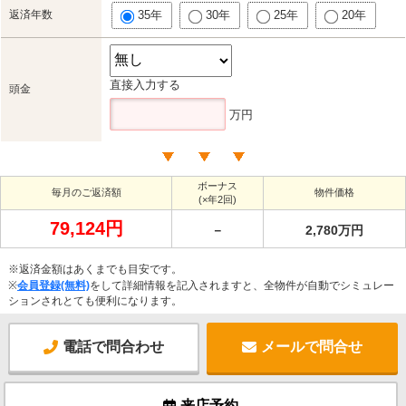
返済年数
35年
30年
25年
20年
直接入力する
頭金
万円
ボーナス
毎月のご返済額
物件価格
(×年2回)
79,124円
－
2,780万円
※返済金額はあくまでも目安です。
※
会員登録(無料)
をして詳細情報を記入されますと、全物件が自動でシミュレー
ションされとても便利になります。
電話で問合わせ
メールで問合せ
来店予約