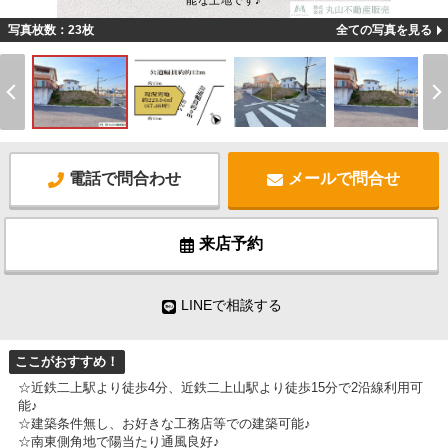
能な土地です♪
写真枚数：23枚
全ての写真を見る
電話で問合わせ
メールで問合せ
来店予約
LINEで相談する
ここがおすすめ！
☆近鉄二上駅より徒歩4分、近鉄二上山駅より徒歩15分で2沿線利用可
能♪
☆建築条件無し、お好きな工務店等での建築可能♪
☆南東側角地で陽当たり通風良好♪