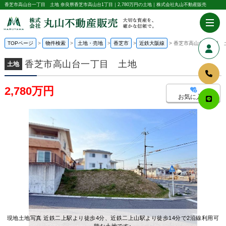
香芝市高山台一丁目 土地 奈良県香芝市高山台1丁目｜2,780万円の土地｜株式会社丸山不動産販売
TOPページ
物件検索
土地・売地
香芝市
近鉄大阪線
香芝市高山台一丁目 
香芝市高山台一丁目 土地
土地
2,780万円
お気に入り
現地土地写真 近鉄二上駅より徒歩4分、近鉄二上山駅より徒歩14分で2沿線利用可