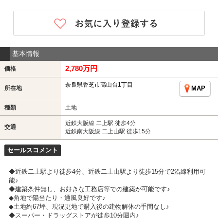
基本情報
2,780万円
価格
奈良県香芝市高山台1丁目
所在地
MAP
種類
土地
近鉄大阪線 二上駅 徒歩4分
交通
近鉄南大阪線 二上山駅 徒歩15分
セールスコメント
◆近鉄二上駅より徒歩4分、近鉄二上山駅より徒歩15分で2沿線利用可
能♪
◆建築条件無し、お好きな工務店等での建築が可能です♪
◆角地で陽当たり・通風良好です♪
◆土地約67坪、現況更地で購入後の建物解体の手間なし♪
◆スーパー・ドラッグストアが徒歩10分圏内♪