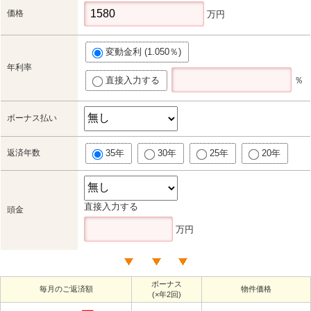
価格
万円
変動金利 (1.050％)
年利率
直接入力する
％
ボーナス払い
返済年数
35年
30年
25年
20年
直接入力する
頭金
万円
ボーナス
毎月のご返済額
物件価格
(×年2回)