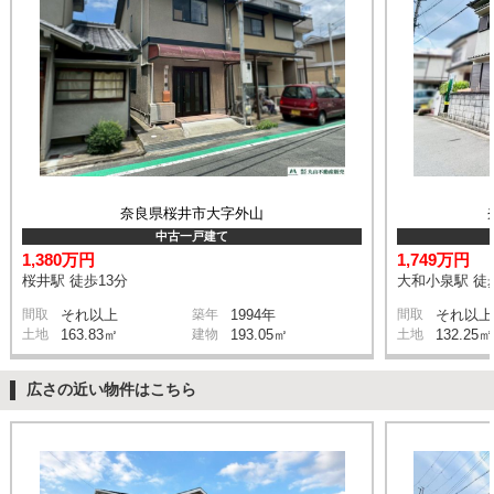
奈良県桜井市大字外山
中古一戸建て
1,380万円
1,749万円
桜井駅 徒歩13分
大和小泉駅 徒
間取
それ以上
築年
1994年
間取
それ以上
土地
163.83㎡
建物
193.05㎡
土地
132.25㎡
広さの近い物件はこちら