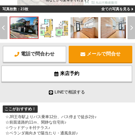
雨などから愛車を守れます♪
写真枚数：23枚
全ての写真を見る
電話で問合わせ
メールで問合せ
来店予約
LINEで相談する
ここがおすすめ！
☆JR王寺駅よりバス乗車12分、バス停まで徒歩2分♪
☆前面道路約11ｍ、閑静な住宅街♪
☆ウッドデッキ付テラス♪
☆ベランダ南向きで陽当たり・通風良好♪