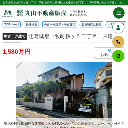
北葛城郡上牧町桜ヶ丘二丁目 戸建 奈良県北葛城郡上牧町桜ケ丘2丁目｜1,580万円の中古一戸建て｜株式会社丸山不動産販売
TOPページ
物件検索
中古一戸建て・中古住宅
北葛城郡上牧町
ＪＲ関西本線
北葛城郡上牧町桜ヶ丘二丁目 戸建
中古一戸建て
1,580万円
お気に入り
現地外観写真 閑静な住宅街にある4SLDKの住宅のご紹介です。カーポート付きで