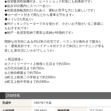
◆浴室暖房乾燥機付き。ヒートショック対策にも効果的です♪
◆徒歩10分圏内にスーパーあり♪
◆前面道路幅員約11.0ｍあり、運転が苦手な方にも嬉しいです♪
◆カーポート付きで雨などから愛車を守れます♪
◆トイレ2カ所あり♪
◆IHクッキングヒーターで火を使わず、小さいお子様がいるご家庭に
もおすすめです♪
◆納戸・各居室収納で豊富な収納が特徴的です♪
閑静な住宅街にある4SLDKの住宅です。ベランダが南向きで陽当た
り・通風良好です。ウッドデッキ付テラスで休日にガーデニング等を
楽しむ新生活にいかがでしょうか♪
＝周辺環境＝
◎ファミリーマート上牧桜ヶ丘店まで約150ｍ
◎万代河合町店まで約750ｍ
◎上牧幼稚園まで約750ｍ
◎町立上牧第二小学校まで約1500ｍ
◎町立上牧中学校まで約2400ｍ
詳細情報
完成年
1987年7月築
198.44m²
117.71m
2
土地面積
建物面積