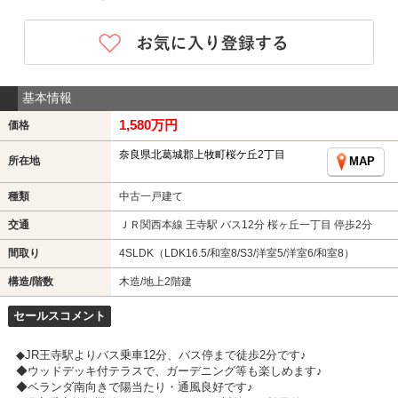
基本情報
1,580万円
価格
奈良県北葛城郡上牧町桜ケ丘2丁目
所在地
MAP
種類
中古一戸建て
交通
ＪＲ関西本線 王寺駅 バス12分 桜ヶ丘一丁目 停歩2分
間取り
4SLDK（LDK16.5/和室8/S3/洋室5/洋室6/和室8）
構造/階数
木造/地上2階建
セールスコメント
◆JR王寺駅よりバス乗車12分、バス停まで徒歩2分です♪
◆ウッドデッキ付テラスで、ガーデニング等も楽しめます♪
◆ベランダ南向きで陽当たり・通風良好です♪