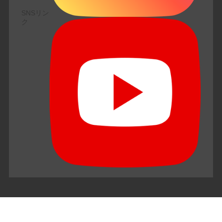
SNSリン
ク