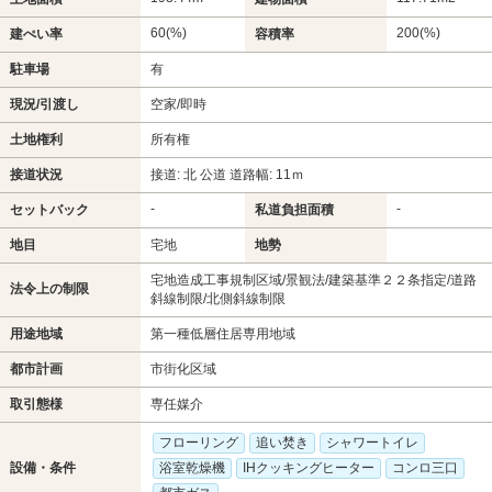
60(%)
200(%)
建ぺい率
容積率
駐車場
有
現況/引渡し
空家/即時
土地権利
所有権
接道状況
接道: 北 公道 道路幅: 11ｍ
-
-
セットバック
私道負担面積
地目
宅地
地勢
宅地造成工事規制区域/景観法/建築基準２２条指定/道路
法令上の制限
斜線制限/北側斜線制限
用途地域
第一種低層住居専用地域
都市計画
市街化区域
取引態様
専任媒介
フローリング
追い焚き
シャワートイレ
設備・条件
浴室乾燥機
IHクッキングヒーター
コンロ三口