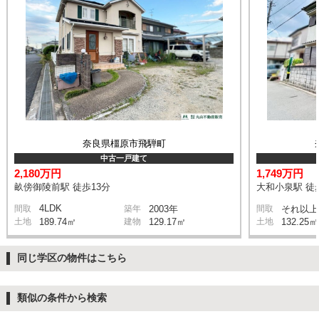
奈良県橿原市飛騨町
中古一戸建て
2,180万円
1,749万円
畝傍御陵前駅 徒歩13分
大和小泉駅 徒
4LDK
間取
築年
2003年
間取
それ以上
土地
189.74㎡
建物
129.17㎡
土地
132.25㎡
同じ学区の物件はこちら
類似の条件から検索