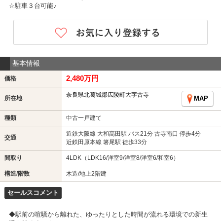
☆駐車３台可能♪
基本情報
2,480万円
価格
奈良県北葛城郡広陵町大字古寺
所在地
MAP
種類
中古一戸建て
近鉄大阪線 大和高田駅 バス21分 古寺南口 停歩4分
交通
近鉄田原本線 箸尾駅 徒歩33分
間取り
4LDK（LDK16/洋室9/洋室8/洋室6/和室6）
構造/階数
木造/地上2階建
セールスコメント
◆駅前の喧騒から離れた、ゆったりとした時間が流れる環境での新生