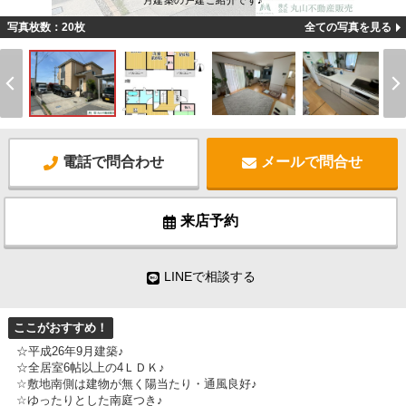
月建築の戸建ご紹介です♪
写真枚数：20枚
全ての写真を見る
電話で問合わせ
メールで問合せ
来店予約
LINEで相談する
ここがおすすめ！
☆平成26年9月建築♪
☆全居室6帖以上の4ＬＤＫ♪
☆敷地南側は建物が無く陽当たり・通風良好♪
☆ゆったりとした南庭つき♪