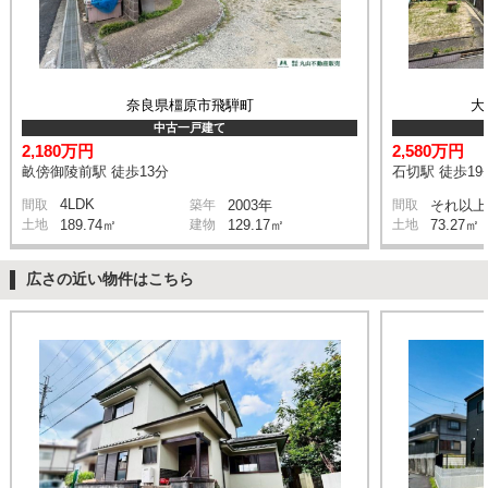
奈良県橿原市飛騨町
大
中古一戸建て
2,180万円
2,580万円
畝傍御陵前駅 徒歩13分
石切駅 徒歩19
4LDK
間取
築年
2003年
間取
それ以上
土地
189.74㎡
建物
129.17㎡
土地
73.27㎡
広さの近い物件はこちら