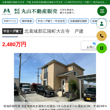
北葛城郡広陵町大古寺 戸建 奈良県北葛城郡広陵町大字古寺 ｜2,480万円の中古一戸建て｜株式会社丸山不動産販売
TOPページ
物件検索
中古一戸建て・中古住宅
北葛城郡広陵町
近鉄大阪線
北葛城郡広陵町大古寺 戸建
中古一戸建て
2,480万円
お気に入り
現地外観写真 全居室南向き採光の太陽光パネル付きオール電化4LDK、平成26年9