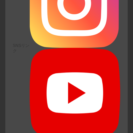
SNSリン
ク