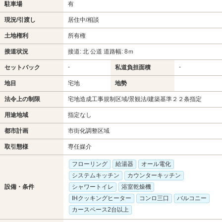
駐車場
有
現況/引渡し
居住中/相談
土地権利
所有権
接道状況
接道: 北 公道 道路幅: 8ｍ
-
-
セットバック
私道負担面積
地目
宅地
地勢
法令上の制限
宅地造成工事規制区域/景観法/建築基準２２条指定
用途地域
指定なし
都市計画
市街化調整区域
取引態様
専任媒介
フローリング
給湯器
オール電化
システムキッチン
カウンターキッチン
設備・条件
シャワートイレ
浴室乾燥機
IHクッキングヒーター
コンロ三口
バルコニー
カースペース2台以上