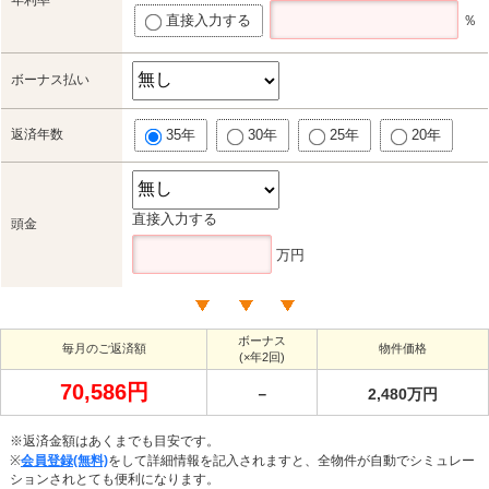
直接入力する
％
ボーナス払い
返済年数
35年
30年
25年
20年
直接入力する
頭金
万円
ボーナス
毎月のご返済額
物件価格
(×年2回)
70,586円
－
2,480万円
※返済金額はあくまでも目安です。
※
会員登録(無料)
をして詳細情報を記入されますと、全物件が自動でシミュレー
ションされとても便利になります。