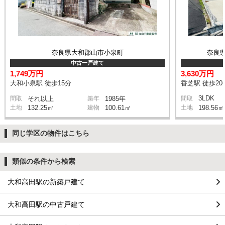
奈良県大和郡山市小泉町
奈良
中古一戸建て
1,749万円
3,630万円
大和小泉駅 徒歩15分
香芝駅 徒歩20
3LDK
間取
それ以上
築年
1985年
間取
土地
132.25㎡
建物
100.61㎡
土地
198.56㎡
同じ学区の物件はこちら
類似の条件から検索
大和高田駅の新築戸建て
大和高田駅の中古戸建て