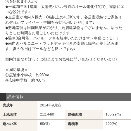
活を始めませんか♪
◆平成26年9月建築、太陽光パネル設置のオール電化住宅で、家計にエ
コな設計です♪
◆全居室が南向き採光・6帖以上の4LDKです。各居室収納でご家族そ
れぞれがプライベート空間を有効活用いただけます♪
◆敷地南側は田園風景が広がり、高層建築物はございません。ゆった
りとした時間をお過ごしいただけます♪
◆駐車3台可能、ハイルーフ車も駐車いただけます（車種による）♪
◆南向きバルコニー・ウッドデッキ付きの南庭は陽光が差し込みま
す。夏の休日はプールなども良いですね♪
室内詳細など詳しくは担当までお気軽に問い合わせくださいませ♪
＝周辺環境＝
◎広陵東小学校 約950ｍ
◎広陵中学校 約760ｍ
詳細情報
完成年
2014年9月築
212.44m²
105.99m
2
土地面積
建物面積
60(%)
200(%)
建ぺい率
容積率