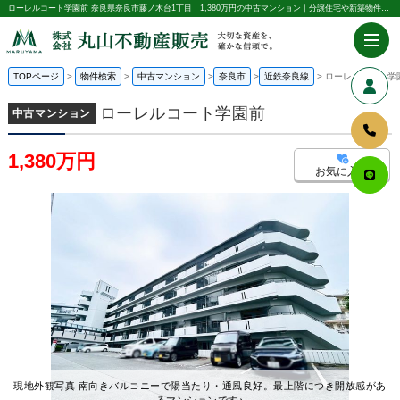
ローレルコート学園前 奈良県奈良市藤ノ木台1丁目｜1,380万円の中古マンション｜分譲住宅や新築物件｜株式会社丸山不動産販売
TOPページ
物件検索
中古マンション
奈良市
近鉄奈良線
ローレルコート学
ローレルコート学園前
中古マンション
1,380万円
お気に入り
現地外観写真 南向きバルコニーで陽当たり・通風良好。最上階につき開放感があ