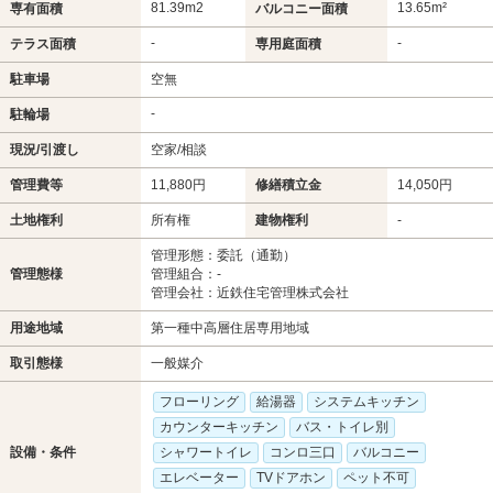
81.39m
2
13.65m²
専有面積
バルコニー面積
-
-
テラス面積
専用庭面積
駐車場
空無
-
駐輪場
現況/引渡し
空家/相談
管理費等
11,880円
修繕積立金
14,050円
土地権利
所有権
建物権利
-
管理形態：委託（通勤）
管理態様
管理組合：-
管理会社：近鉄住宅管理株式会社
用途地域
第一種中高層住居専用地域
取引態様
一般媒介
フローリング
給湯器
システムキッチン
カウンターキッチン
バス・トイレ別
設備・条件
シャワートイレ
コンロ三口
バルコニー
エレベーター
TVドアホン
ペット不可