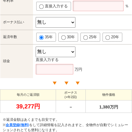
年利率
直接入力する
％
ボーナス払い
返済年数
35年
30年
25年
20年
直接入力する
頭金
万円
ボーナス
毎月のご返済額
物件価格
(×年2回)
39,277円
－
1,380万円
※返済金額はあくまでも目安です。
※
会員登録(無料)
をして詳細情報を記入されますと、全物件が自動でシミュレー
ションされとても便利になります。