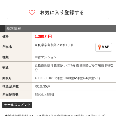
基本情報
1,380万円
価格
奈良県奈良市藤ノ木台1丁目
所在地
MAP
種類
中古マンション
近鉄奈良線 学園前駅 バス7分 奈良国際ゴルフ場前 停歩2
交通
分
間取り
4LDK（LDK13/洋室6.3/和室6/洋室4.4/洋室5.1）
構造/総戸数
RC造/35戸
所在階/階数
5階/地上5階建
セールスコメント