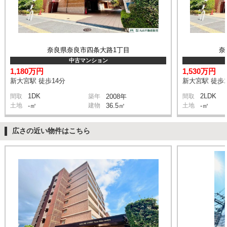
奈良県奈良市四条大路1丁目
奈
中古マンション
1,180万円
1,530万円
新大宮駅 徒歩14分
新大宮駅 徒歩1
1DK
2LDK
間取
築年
2008年
間取
土地
-㎡
建物
36.5㎡
土地
-㎡
広さの近い物件はこちら