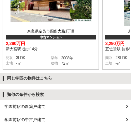
奈良県奈良市四条大路1丁目
中古マンション
2,280万円
3,290万円
新大宮駅 徒歩14分
五位堂駅 徒歩
3LDK
2SLDK
間取
築年
2008年
間取
土地
-㎡
建物
72㎡
土地
-㎡
同じ学区の物件はこちら
類似の条件から検索
学園前駅の新築戸建て
学園前駅の中古戸建て