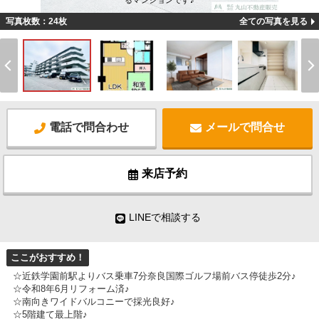
るマンションです♪
写真枚数：24枚
全ての写真を見る
電話で問合わせ
メールで問合せ
来店予約
LINEで相談する
ここがおすすめ！
☆近鉄学園前駅よりバス乗車7分奈良国際ゴルフ場前バス停徒歩2分♪
☆令和8年6月リフォーム済♪
☆南向きワイドバルコニーで採光良好♪
☆5階建て最上階♪