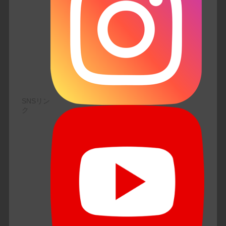
SNSリン
ク