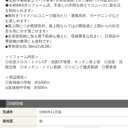
◆近鉄学園前駅よりバス乗車7分奈良国際ゴルフ場前バス停徒歩2分♪
◆令和8年6月リフォーム済。手直しの手間を抑えてスムーズに新生活
を始められます♪
◆南向きワイドバルコニーで陽当たり・通風良好。ガーデニングなど
も楽しめます♪
◆最上階につき眺望良好。最上階ならではの開放感と上階からの生活
音を気にせず過ごせます♪
◆全居室収納に加え廊下収納も備えた、収納豊富な住まい。日用品や
季節物の整理にも便利です♪
◆専有部分81.39m2の4LDK♪
＝リフォーム内容＝
◎全室クロス・トイレCF・洗面CF張替、キッチン床上張 ◎浴室・洗
面交換 ◎キッチン・トイレ新調 ◎リビング建具新調 ◎畳表替
＝周辺環境＝
◎富雄南小学校 約1600ｍ
◎富雄南中学校 約500ｍ
詳細情報
完成年
1986年11月築
採光面
南