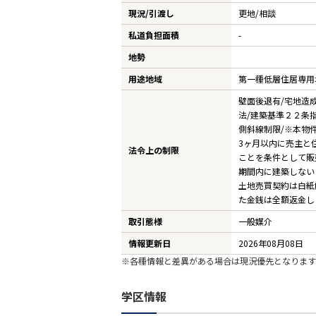
中古一戸建て
現況/引渡し
更地/相談
私道負担面積
-
マンション
地勢
土地
用途地域
第一種低層住居専用
収益物件
壁面後退有/宅地造
法/建築基準２２条指
現地見学会情報
側斜線制限/※本物
3ヶ月以内に売主と
法令上の制限
ことを条件として販
期間内に建築しない
土地売買契約は白紙
た金銭は全額返金し
取引態様
一般媒介
情報更新日
2026年08月08日
※各種情報と差異がある場合は現況優先となります
学区情報