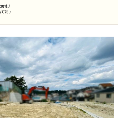
況更地♪
内可能♪