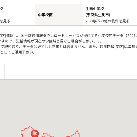
校
生駒中学校
中学校区
(奈良県生駒市)
を見る
この学区の他の物件を見る
区)情報は、国土数値情報ダウンロードサービスが提供する小学校区データ【2021
のですので、記載情報が現在の学区域と異なる場合がございます。
上で記述通り、データは必ずしも正確とは言えません。また、通学区域(学区)は毎年
としてご活用下さい。
学