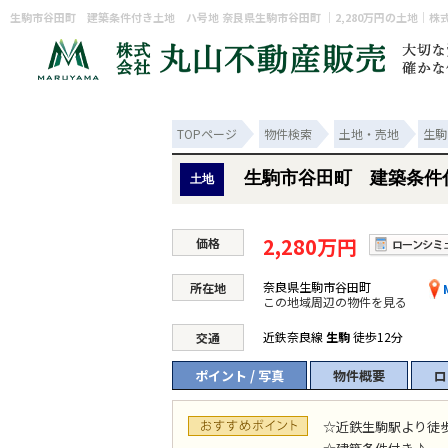
生駒市谷田町 建築条件付き土地 ハ号地 奈良県生駒市谷田町 ｜2,280万円の土地｜
TOPページ
物件検索
土地・売地
生駒
生駒市谷田町 建築条件
土地
2,280万円
価格
奈良県生駒市谷田町
所在地
この地域周辺の物件を見る
近鉄奈良線
生駒
徒歩12分
交通
ポイント / 写真
物件概要
ロ
☆近鉄生駒駅より徒歩