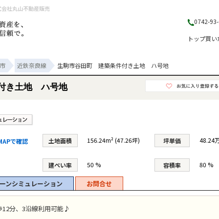
株式会社丸山不動産販売
0742-93
トップ
買い
市
近鉄奈良線
生駒市谷田町 建築条件付き土地 ハ号地
付き土地 ハ号地
156.24m² (47.26坪)
48.24
土地面積
坪単価
MAPで確認
50 %
80 %
建ぺい率
容積率
ーンシミュレーション
お問合せ
12分、3沿線利用可能♪