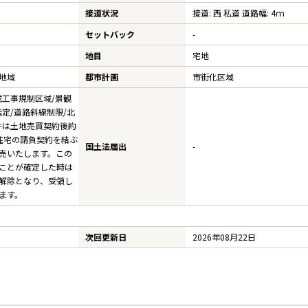
不動産売却査定フォーム
接道状況
接道: 西 私道 道路幅: 4ｍ
セットバック
-
地目
宅地
地域
都市計画
市街化区域
成工事規制区域/景観
定/道路斜線制限/北
件は土地売買契約後約
住宅の請負契約を結ぶ
国土法届出
-
売いたします。この
ことが確定した時は
解除となり、受領し
ます。
次回更新日
2026年08月22日