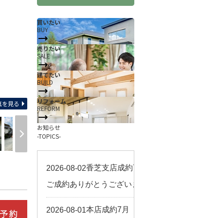
買いたい
BUY
売りたい
SALE
建てたい
BUILD
区画
リフォーム
真を見る
REFORM
お知らせ
-TOPICS-