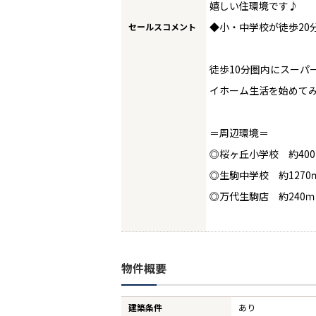
嬉しい住環境です♪
◆小・中学校が徒歩20
セールスコメント
徒歩10分圏内にスーパ
イホーム生活を始めて
＝周辺環境＝
◎桜ヶ丘小学校 約40
購入専門ページ
買いたい
売りた
◎生駒中学校 約1270
購入ガイド
◎万代生駒店 約240ｍ
条件から物件を検索
町名から探す
物件概要
学区から探す
新築一戸建て
建築条件
あり