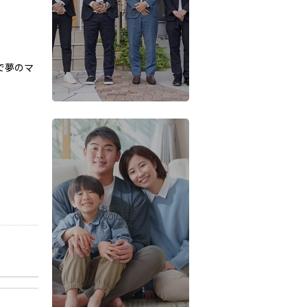
-STAFF-
もっとみる
で夢のマ
会社概要
当社について
香芝支店紹介ページ
お客様の声
ページ
採用情報
-VOICES-
もっとみる
一覧
お知らせ
コラム
スタッフ紹介