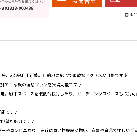
い合わせ番号をお伝えください
-B01823-000436
LIN
2分、3沿線利用可能。目的地に応じて柔軟なアクセスが可能です♪
設計でご家族の理想プランを実現可能です♪
況更地。駐車スペースを複数台検討したり、ガーデニングスペースも検討可
可能です♪
な眺望が魅力です♪
ーパーやコンビニあり。身近に買い物施設が揃い、家事や育児で忙しいご