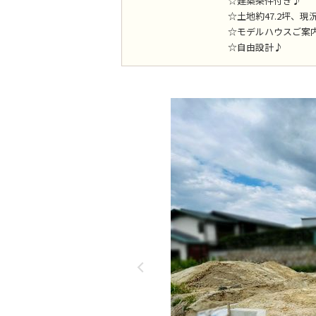
☆建築条件付き♪
☆土地約47.2坪、現
☆モデルハウスご案
☆自由設計♪