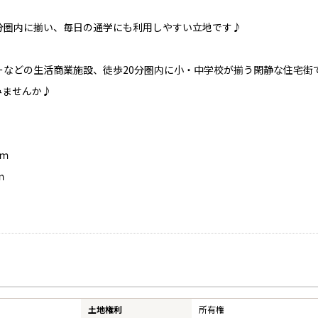
分圏内に揃い、毎日の通学にも利用しやすい立地です♪
ーなどの生活商業施設、徒歩20分圏内に小・中学校が揃う閑静な住宅街
みませんか♪
0ｍ
不動産売却ページ
建築専門ページ
い
建てたい・リフォーム
ｍ
不動産売却実績
建築事例一覧
購入希望者情報
リフォーム専門
売却の流れ
リフォーム事例
媒介契約の種類
売却のポイント
土地権利
所有権