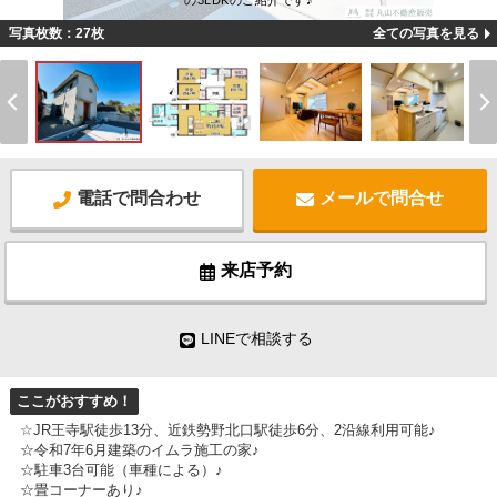
の3LDKのご紹介です♪
写真枚数：27枚
全ての写真を見る
電話で問合わせ
メールで問合せ
来店予約
LINEで相談する
ここがおすすめ！
☆JR王寺駅徒歩13分、近鉄勢野北口駅徒歩6分、2沿線利用可能♪
☆令和7年6月建築のイムラ施工の家♪
☆駐車3台可能（車種による）♪
☆畳コーナーあり♪