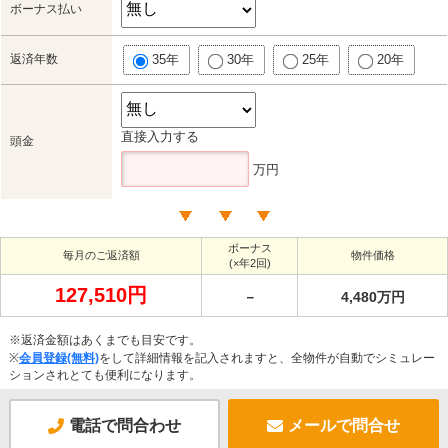
ボーナス払い
返済年数
35年
30年
25年
20年
直接入力する
頭金
万円
ボーナス
毎月のご返済額
物件価格
(×年2回)
127,510円
－
4,480万円
※返済金額はあくまでも目安です。
※
会員登録(無料)
をして詳細情報を記入されますと、全物件が自動でシミュレー
ションされとても便利になります。
電話で問合わせ
メールで問合せ