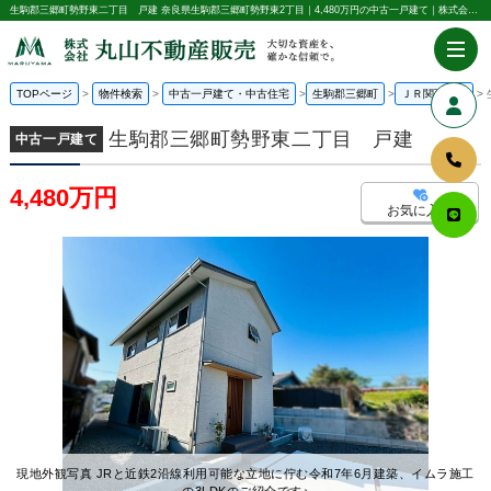
生駒郡三郷町勢野東二丁目 戸建 奈良県生駒郡三郷町勢野東2丁目｜4,480万円の中古一戸建て｜株式会社丸山不動産販売
TOPページ
物件検索
中古一戸建て・中古住宅
生駒郡三郷町
ＪＲ関西本線
生駒郡三郷町勢野東二丁目 戸建
中古一戸建て
4,480万円
お気に入り
現地外観写真 JRと近鉄2沿線利用可能な立地に佇む令和7年6月建築、イムラ施工