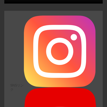
SNSリン
ク