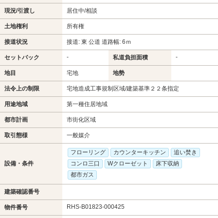
現況/引渡し
居住中/相談
土地権利
所有権
接道状況
接道: 東 公道 道路幅: 6ｍ
-
-
セットバック
私道負担面積
地目
宅地
地勢
法令上の制限
宅地造成工事規制区域/建築基準２２条指定
用途地域
第一種住居地域
都市計画
市街化区域
取引態様
一般媒介
フローリング
カウンターキッチン
追い焚き
設備・条件
コンロ三口
Wクローゼット
床下収納
都市ガス
建築確認番号
RHS-B01823-000425
物件番号