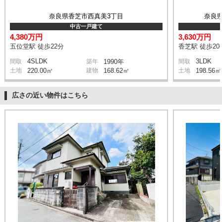
奈良県香芝市西真美3丁目
奈良
中古一戸建て
4,380万円
3,630万円
五位堂駅 徒歩22分
香芝駅 徒歩20
4SLDK
3LDK
間取
築年
1990年
間取
土地
220.00㎡
建物
168.62㎡
土地
198.56㎡
広さの近い物件はこちら