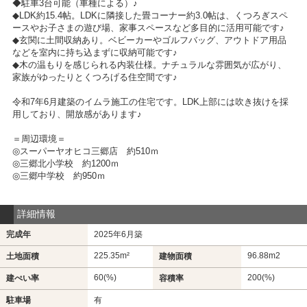
◆駐車3台可能（車種による）♪
◆LDK約15.4帖。LDKに隣接した畳コーナー約3.0帖は、くつろぎスペ
ースやお子さまの遊び場、家事スペースなど多目的に活用可能です♪
◆玄関に土間収納あり。ベビーカーやゴルフバッグ、アウトドア用品
などを室内に持ち込まずに収納可能です♪
◆木の温もりを感じられる内装仕様。ナチュラルな雰囲気が広がり、
家族がゆったりとくつろげる住空間です♪
令和7年6月建築のイムラ施工の住宅です。LDK上部には吹き抜けを採
用しており、開放感があります♪
＝周辺環境＝
◎スーパーヤオヒコ三郷店 約510ｍ
◎三郷北小学校 約1200ｍ
◎三郷中学校 約950ｍ
詳細情報
完成年
2025年6月築
225.35m²
96.88m
2
土地面積
建物面積
60(%)
200(%)
建ぺい率
容積率
駐車場
有