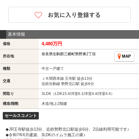
基本情報
4,480万円
価格
奈良県生駒郡三郷町勢野東2丁目
所在地
MAP
種類
中古一戸建て
ＪＲ関西本線 王寺駅 徒歩13分
交通
近鉄生駒線 勢野北口駅 徒歩6分
間取り
3LDK（LDK15.4/洋室6.1/洋室4.4/洋室4.4）
構造/階数
木造/地上2階建
セールスコメント
◆JR王寺駅徒歩13分、近鉄勢野北口駅徒歩6分、2沿線利用可能です♪
◆令和7年6月建築、3LDKのイムラ施工の家♪