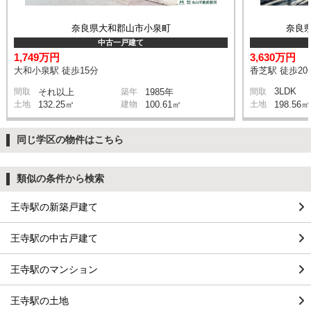
奈良県大和郡山市小泉町
奈良
中古一戸建て
1,749万円
3,630万円
大和小泉駅 徒歩15分
香芝駅 徒歩20
3LDK
間取
それ以上
築年
1985年
間取
土地
132.25㎡
建物
100.61㎡
土地
198.56㎡
同じ学区の物件はこちら
類似の条件から検索
王寺駅の新築戸建て
王寺駅の中古戸建て
王寺駅のマンション
王寺駅の土地