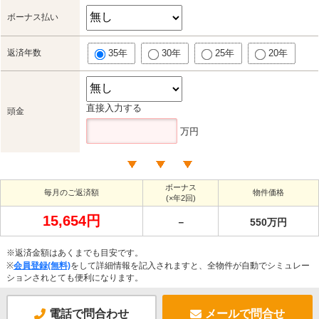
ボーナス払い
返済年数
35年
30年
25年
20年
直接入力する
頭金
万円
ボーナス
毎月のご返済額
物件価格
(×年2回)
15,654円
－
550万円
※返済金額はあくまでも目安です。
※
会員登録(無料)
をして詳細情報を記入されますと、全物件が自動でシミュレー
ションされとても便利になります。
電話で問合わせ
メールで問合せ