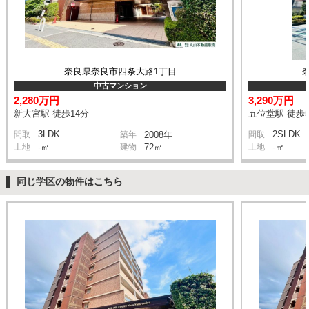
奈良県奈良市四条大路1丁目
中古マンション
2,280万円
3,290万円
新大宮駅 徒歩14分
五位堂駅 徒歩
3LDK
2SLDK
間取
築年
2008年
間取
土地
-㎡
建物
72㎡
土地
-㎡
同じ学区の物件はこちら