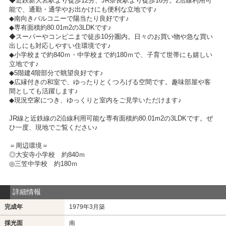
◆近鉄新大宮駅より徒歩12分、JR奈良駅より徒歩16分。2沿線利用可
能で、通勤・通学やお出かけにも便利な立地です♪
◆南向きバルコニーで陽当たり良好です♪
◆専有面積約80.01m2の3LDKです♪
◆スーパーやコンビニまで徒歩10分圏内。日々のお買い物や急な買い
出しにも対応しやすい住環境です♪
◆小学校まで約840ｍ・中学校まで約180ｍで、子育て世帯にも嬉しい
立地です♪
◆5階建4階部分で眺望良好です♪
◆広縁付きの和室で、ゆったりとくつろげる空間です。趣味部屋や客
間としても活躍します♪
◆現況空家につき、ゆっくりと室内をご見学いただけます♪
JR線と近鉄線の2沿線利用可能な専有面積約80.01m2の3LDKです。ぜ
ひ一度、現地でご覧ください♪
＝周辺環境＝
◎大安寺小学校 約840ｍ
◎三笠中学校 約180ｍ
詳細情報
完成年
1979年3月築
採光面
南