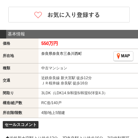
基本情報
550万円
価格
奈良県奈良市三条川西町
所在地
MAP
種類
中古マンション
近鉄奈良線 新大宮駅 徒歩12分
交通
ＪＲ桜井線 奈良駅 徒歩16分
間取り
3LDK（LDK14.9/和室6/和室6/洋室4.3）
構造/総戸数
RC造/140戸
所在階/階数
4階/地上5階建
セールスコメント