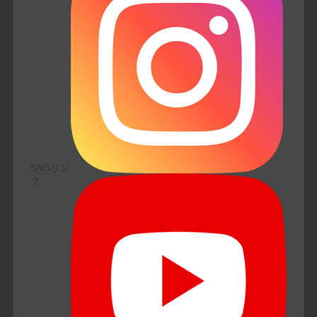
SNSリン
ク