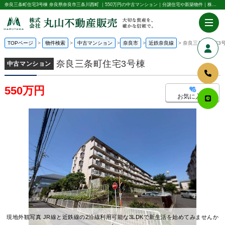
奈良三条町住宅3号棟 奈良県奈良市三条川西町 ｜550万円の中古マンション｜分譲住宅や新築物件｜株式会社丸山不動産販売
TOPページ
物件検索
中古マンション
奈良市
近鉄奈良線
奈良三条町住宅3
奈良三条町住宅3号棟
中古マンション
550万円
お気に入り
現地外観写真 JR線と近鉄線の2沿線利用可能な3LDKで新生活を始めてみませんか