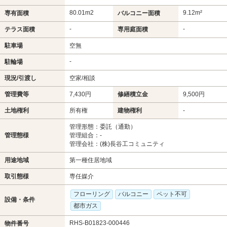
80.01m
2
9.12m²
専有面積
バルコニー面積
-
-
テラス面積
専用庭面積
駐車場
空無
-
駐輪場
現況/引渡し
空家/相談
管理費等
7,430円
修繕積立金
9,500円
土地権利
所有権
建物権利
-
管理形態：委託（通勤）
管理態様
管理組合：-
管理会社：(株)長谷工コミュニティ
用途地域
第一種住居地域
取引態様
専任媒介
フローリング
バルコニー
ペット不可
設備・条件
都市ガス
RHS-B01823-000446
物件番号