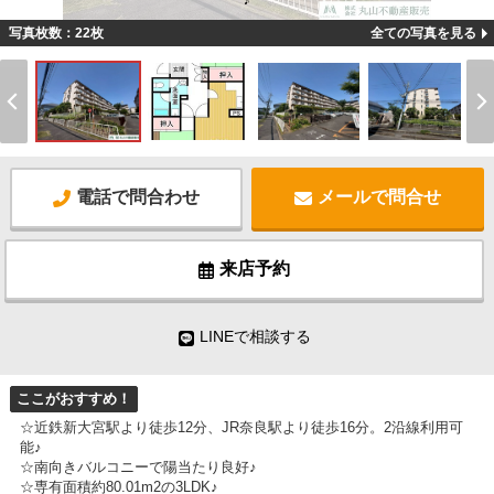
♪
写真枚数：22枚
全ての写真を見る
電話で問合わせ
メールで問合せ
来店予約
LINEで相談する
ここがおすすめ！
☆近鉄新大宮駅より徒歩12分、JR奈良駅より徒歩16分。2沿線利用可
能♪
☆南向きバルコニーで陽当たり良好♪
☆専有面積約80.01m2の3LDK♪