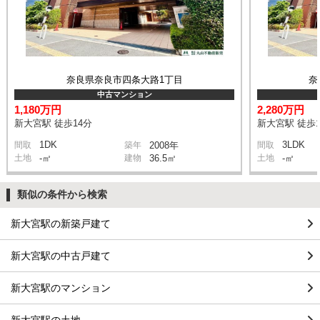
奈良県奈良市四条大路1丁目
奈
中古マンション
1,180万円
2,280万円
新大宮駅 徒歩14分
新大宮駅 徒歩1
1DK
3LDK
間取
築年
2008年
間取
土地
-㎡
建物
36.5㎡
土地
-㎡
類似の条件から検索
新大宮駅の新築戸建て
新大宮駅の中古戸建て
新大宮駅のマンション
新大宮駅の土地