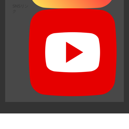
SNSリン
ク