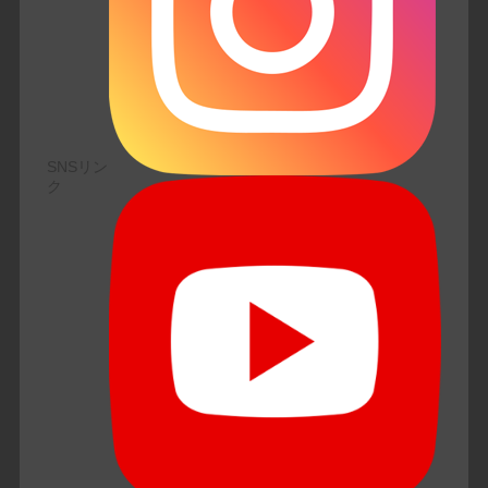
SNSリン
ク