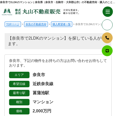
奈良市で2LDKのマンション | 奈良県（奈良市・生駒市・大和郡山市）の不動産売却・購入のことなら株式会社丸山不動産販売
TOPページ
奈良の不動産売却
購入希望者一覧
奈良市で2LDKのマンション
【奈良市で2LDKのマンション】を探している人がい
ます。
奈良市、下記の物件をお持ちの方はお問い合わせお待ちして
おります。
奈良市
エリア
近鉄奈良線
希望沿線
菖蒲池駅
最寄り駅
マンション
種別
2,000万円
価格