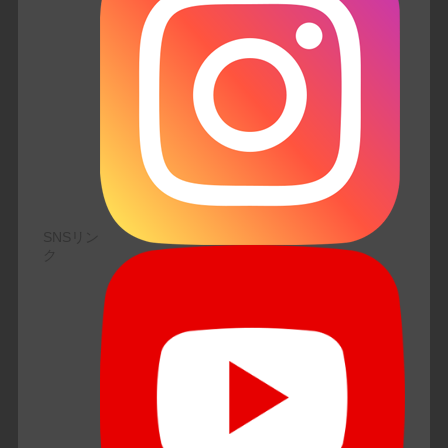
SNSリン
ク