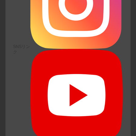
SNSリン
ク