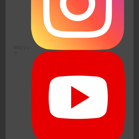
SNSリン
ク