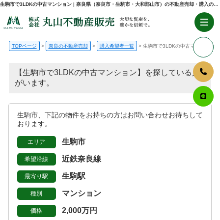
生駒市で3LDKの中古マンション | 奈良県（奈良市・生駒市・大和郡山市）の不動産売却・購入のことなら株式会社丸山不動産販売
TOPページ
奈良の不動産売却
購入希望者一覧
生駒市で3LDKの中古マンション
【生駒市で3LDKの中古マンション】を探している人
がいます。
生駒市、下記の物件をお持ちの方はお問い合わせお待ちして
おります。
生駒市
エリア
近鉄奈良線
希望沿線
生駒駅
最寄り駅
マンション
種別
2,000万円
価格