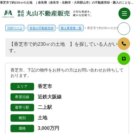
香芝市で約230㎡の土地 | 奈良県（奈良市・生駒市・大和郡山市）の不動産売却・購入のことなら株式会社丸山不動産販売
TOPページ
奈良の不動産売却
購入希望者一覧
香芝市で約230㎡の土地
【香芝市で約230㎡の土地 】を探している人がいま
す。
香芝市、下記の物件をお持ちの方はお問い合わせお待ちして
おります。
香芝市
エリア
近鉄大阪線
希望沿線
二上駅
最寄り駅
土地
種別
3,000万円
価格