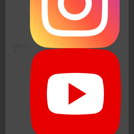
SNSリン
ク