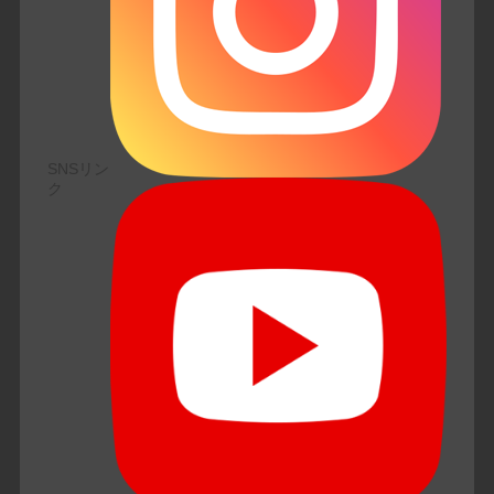
SNSリン
ク