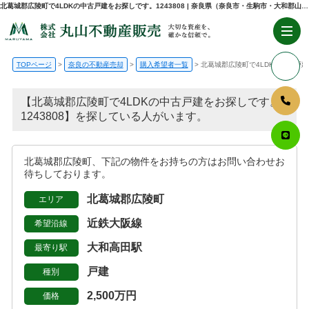
北葛城郡広陵町で4LDKの中古戸建をお探しです。1243808 | 奈良県（奈良市・生駒市・大和郡山市）の不動産売却・購入のことなら株式会社丸山不動産販売
TOPページ
奈良の不動産売却
購入希望者一覧
北葛城郡広陵町で4LDKの中古戸建を
【北葛城郡広陵町で4LDKの中古戸建をお探しです。
1243808】を探している人がいます。
北葛城郡広陵町、下記の物件をお持ちの方はお問い合わせお
待ちしております。
北葛城郡広陵町
エリア
近鉄大阪線
希望沿線
大和高田駅
最寄り駅
戸建
種別
2,500万円
価格