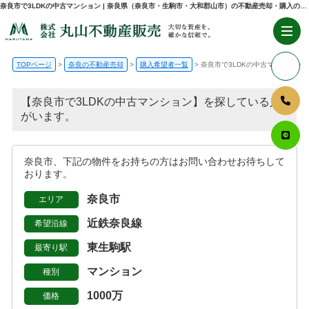
奈良市で3LDKの中古マンション | 奈良県（奈良市・生駒市・大和郡山市）の不動産売却・購入のことなら株式会社丸山不動産販売
TOPページ
奈良の不動産売却
購入希望者一覧
奈良市で3LDKの中古マンション
【奈良市で3LDKの中古マンション】を探している人
がいます。
奈良市、下記の物件をお持ちの方はお問い合わせお待ちして
おります。
奈良市
エリア
近鉄奈良線
希望沿線
東生駒駅
最寄り駅
マンション
種別
1000万
価格