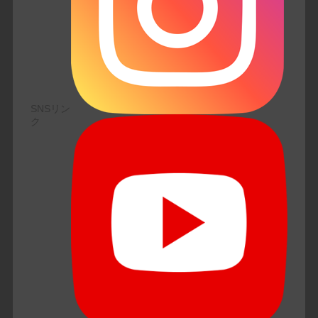
SNSリン
ク