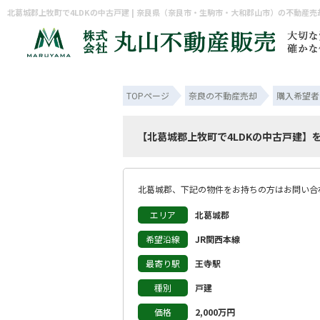
北葛城郡上牧町で4LDKの中古戸建 | 奈良県（奈良市・生駒市・大和郡山市）の不動産
TOPページ
奈良の不動産売却
購入希望者
【北葛城郡上牧町で4LDKの中古戸建】
北葛城郡、下記の物件をお持ちの方はお問い合
エリア
北葛城郡
希望沿線
JR関西本線
最寄り駅
王寺駅
種別
戸建
価格
2,000万円