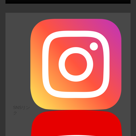
SNSリン
ク