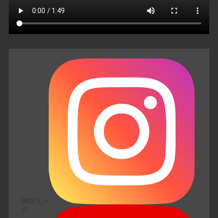
SNSリン
ク