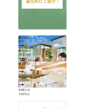
買いたい
BUY
売りたい
SALE
会社概要
当社について
建てたい
香芝支店紹介ページ
BUILD
ページ
採用情報
リフォーム
REFORM
一覧
お知らせ
お知らせ
コラム
-TOPICS-
スタッフ紹介