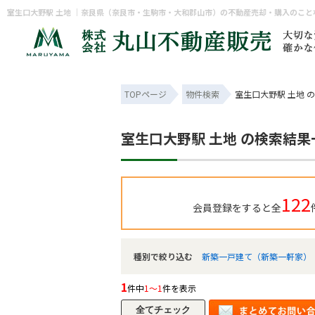
室生口大野駅 土地 ｜奈良県（奈良市・生駒市・大和郡山市）の不動産売却・購入のこ
TOPページ
物件検索
室生口大野駅 土地 
室生口大野駅 土地 の検索結果
122
会員登録をすると全
種別で絞り込む
新築一戸建て（新築一軒家）
1
件中
1～1
件を表示