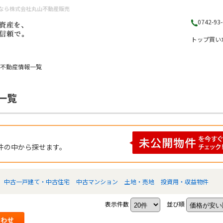
となら株式会社丸山不動産販売
0742-93
トップ
買い
の不動産情報一覧
一覧
件の中から探せます。
中古一戸建て・中古住宅
中古マンション
土地・売地
投資用・収益物件
表示件数
並び順