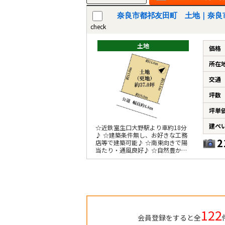
奈良市都祁友田町 土地｜奈良
check
土地
価格
所在
交通
坪数
坪単
建ぺ
☆近鉄室生口大野駅より車約18分
♪ ☆建築条件無し、お好きな工務
2
店等で建築可能♪ ☆南東向きで陽
当たり・通風良好♪ ☆自然豊かな
住宅地♪ ☆整形地♪
122
会員登録をすると全