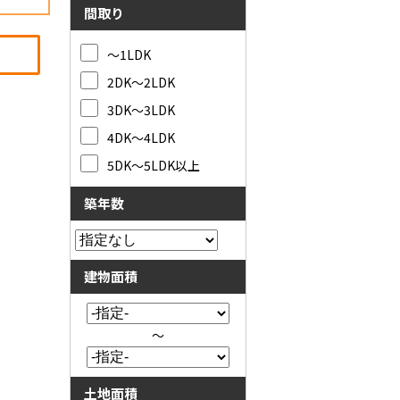
間取り
～1LDK
2DK～2LDK
3DK～3LDK
4DK～4LDK
5DK～5LDK以上
築年数
建物面積
～
土地面積