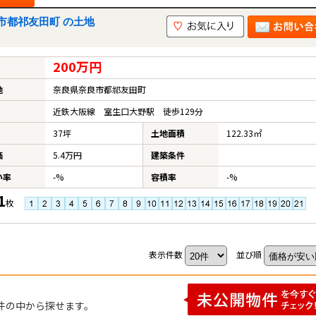
市都祁友田町 の土地
200万円
地
奈良県奈良市都祁友田町
近鉄大阪線 室生口大野駅 徒歩129分
37坪
土地面積
122.33㎡
価
5.4万円
建築条件
い率
-%
容積率
-%
1
枚
表示件数
並び順
件の中から探せます。