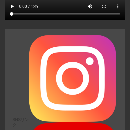
SNSリン
ク