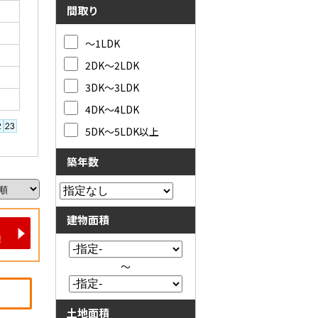
間取り
～1LDK
2DK～2LDK
3DK～3LDK
4DK～4LDK
5DK～5LDK以上
築年数
建物面積
～
土地面積