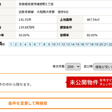
地
奈良県奈良市青野町1丁目
近鉄奈良線 大和西大寺駅 徒歩8分
141.55坪
土地面積
467.94㎡
価
139.88万円
建築条件
い率
50.00%
容積率
80.00%
4
枚
表示件数
並び順
件の中から探せます。