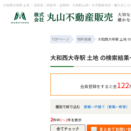
大和西大寺駅 土地 ｜奈良県（奈良市・生駒市・大和郡山市）の不動産売却・購入のこ
TOPページ
物件検索
大和西大寺駅 土地 
大和西大寺駅 土地 の検索結果
122
会員登録をすると全
種別で絞り込む
新築一戸建て（新築一軒家）
2
件中
1～2
件を表示