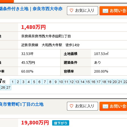
築条件付き土地｜奈良市西大寺赤
1,480万円
地
奈良県奈良市西大寺赤田町1丁目
近鉄奈良線 大和西大寺駅 徒歩14分
32.53坪
土地面積
107.53㎡
価
45.5万円
建築条件
あり
い率
60.00%
容積率
200.00%
7
枚
良市青野町1丁目の土地
19,800万円
値下がり