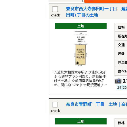
奈良市西大寺赤田町一丁目 建
check
田町1丁目の土地
土地
価格
所在
交通
坪数
坪単
建ぺ
☆近鉄大和西大寺駅より徒歩14分
♪ ☆建物プラン例あり、建築条件
2
付き土地♪ ☆前面道路幅員約9.7
ｍ、間口約7.2ｍ♪ ☆現況更地♪
☆小学校約90ｍ♪
奈良市青野町一丁目 土地｜奈
check
土地
価格