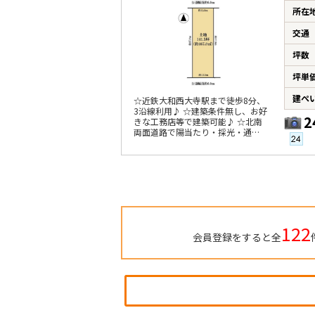
所在
交通
坪数
坪単
建ぺ
☆近鉄大和西大寺駅まで徒歩8分、
3沿線利用♪ ☆建築条件無し、お好
2
きな工務店等で建築可能♪ ☆北南
両面道路で陽当たり・採光・通風
良好♪
122
会員登録をすると全