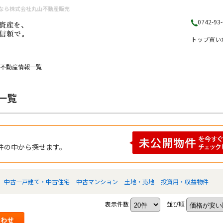
となら株式会社丸山不動産販売
0742-93
トップ
買い
の不動産情報一覧
一覧
件の中から探せます。
中古一戸建て・中古住宅
中古マンション
土地・売地
投資用・収益物件
表示件数
並び順