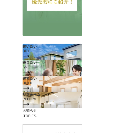
買いたい
BUY
売りたい
SALE
会社概要
当社について
建てたい
香芝支店紹介ページ
BUILD
ページ
採用情報
リフォーム
REFORM
一覧
お知らせ
お知らせ
コラム
-TOPICS-
スタッフ紹介