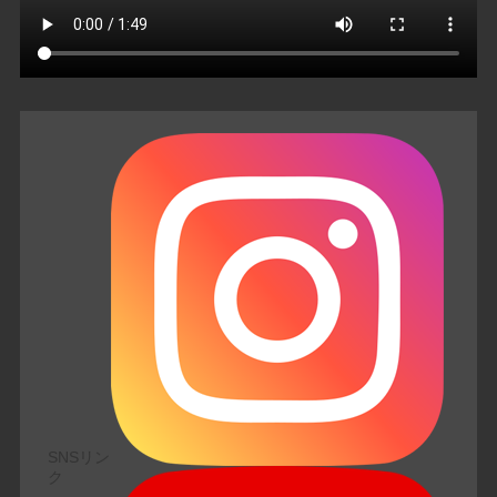
SNSリン
ク