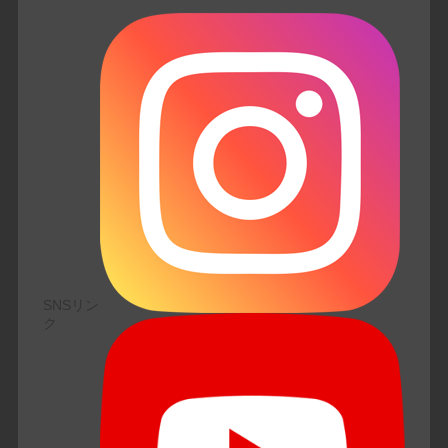
SNSリン
ク