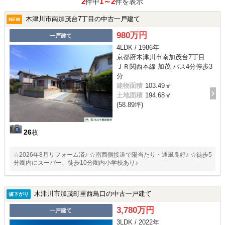
2
1～2
件中
件を表示
木津川市南加茂台7丁目の中古一戸建て
NEW
980万円
一戸建て
4LDK / 1986年
京都府木津川市南加茂台7丁目
ＪＲ関西本線 加茂 バス4分停歩3
分
建物面積
103.49㎡
土地面積
194.68㎡
(58.89坪)
26
枚
☆2026年8月リフォーム済♪ ☆南西側接道で陽当たり・通風良好♪ ☆徒歩5
分圏内にスーパー、徒歩10分圏内小学校あり♪
木津川市加茂町里西鳥口の中古一戸建て
値下がり
3,780万円
一戸建て
3LDK / 2022年