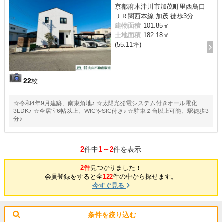
京都府木津川市加茂町里西鳥口
ＪＲ関西本線 加茂 徒歩3分
建物面積
101.85㎡
土地面積
182.18㎡
(55.11坪)
22
枚
☆令和4年9月建築、南東角地♪ ☆太陽光発電システム付きオール電化
3LDK♪ ☆全居室6帖以上、WICやSIC付き♪ ☆駐車２台以上可能、駅徒歩3
分♪
2
1～2
件中
件を表示
2件
見つかりました！
会員登録をすると全
122
件の中から探せます。
今すぐ見る
条件を絞り込む