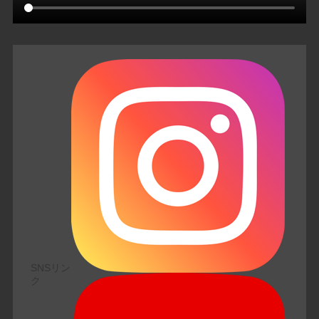
SNSリン
ク