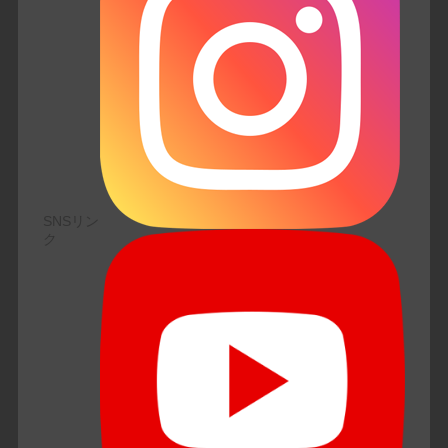
SNSリン
ク