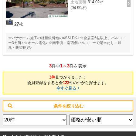
土地面積
314.02㎡
(94.99坪)
27
枚
☆パナホーム施工の軽量鉄骨造の4SSLDK♪ ☆全居室6帖以上、バルコニ
ー3カ所♪ ☆オール電化♪ ☆南東側・南西側バルコニーで陽当たり・通
風・眺望良好♪
3
1～3
件中
件を表示
3件
見つかりました！
会員登録をすると全
122
件の中から探せます。
今すぐ見る
条件を絞り込む