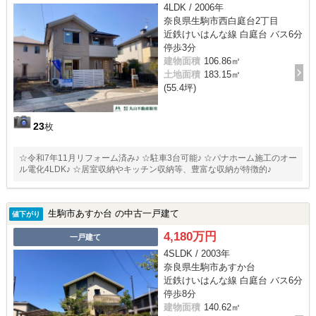
4LDK / 2006年
奈良県生駒市西白庭台2丁目
近鉄けいはんな線 白庭台 バス6分
停歩3分
建物面積
106.86㎡
土地面積
183.15㎡
(55.4坪)
23
枚
☆令和7年11月リフォーム済み♪ ☆駐車3台可能♪ ☆パナホーム施工のオー
ル電化4LDK♪ ☆居室収納やキッチン収納等、豊富な収納が特徴的♪
生駒市あすか台 の中古一戸建て
値下がり
4,180万円
一戸建て
4SLDK / 2003年
奈良県生駒市あすか台
近鉄けいはんな線 白庭台 バス6分
停歩8分
建物面積
140.62㎡