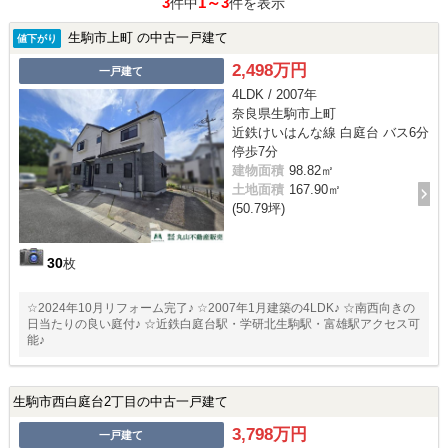
3
1～3
件中
件を表示
生駒市上町 の中古一戸建て
値下がり
2,498万円
一戸建て
4LDK / 2007年
奈良県生駒市上町
近鉄けいはんな線 白庭台 バス6分
停歩7分
建物面積
98.82㎡
土地面積
167.90㎡
(50.79坪)
30
枚
☆2024年10月リフォーム完了♪ ☆2007年1月建築の4LDK♪ ☆南西向きの
日当たりの良い庭付♪ ☆近鉄白庭台駅・学研北生駒駅・富雄駅アクセス可
能♪
生駒市西白庭台2丁目の中古一戸建て
3,798万円
一戸建て