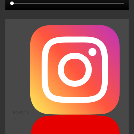
SNSリン
ク