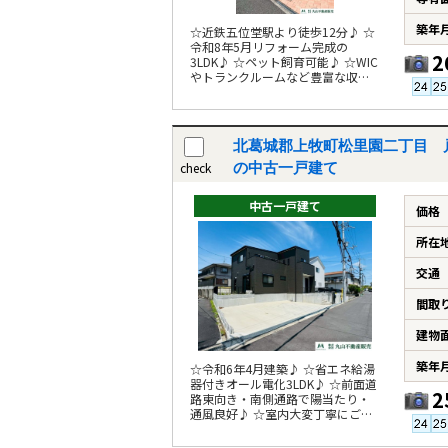
築年
☆近鉄五位堂駅より徒歩12分♪ ☆
令和8年5月リフォーム完成の
2
3LDK♪ ☆ペット飼育可能♪ ☆WIC
やトランクルームなど豊富な収納
あり♪
北葛城郡上牧町松里園二丁目 
check
の中古一戸建て
中古一戸建て
価格
所在
交通
間取
建物
築年
☆令和6年4月建築♪ ☆省エネ給湯
器付きオール電化3LDK♪ ☆前面道
2
路東向き・南側通路で陽当たり・
通風良好♪ ☆室内大変丁寧にご利
用です♪