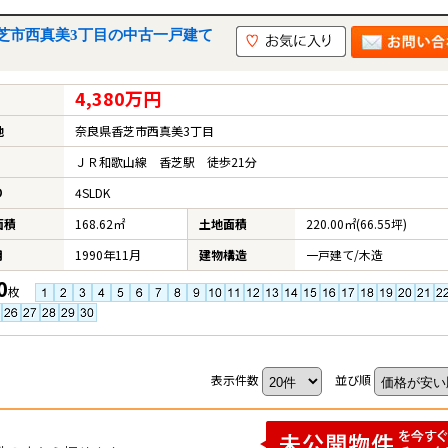
芝市西真美3丁目の中古一戸建て
4,380万円
地
奈良県香芝市西真美3丁目
ＪＲ和歌山線 香芝駅 徒歩21分
り
4SLDK
面積
168.62㎡
土地面積
220.00㎡(66.55坪)
不動産売却ページ
建築専門ページ
い
建てたい・リフォーム
月
1990年11月
建物構造
一戸建て/木造
不動産売却実績
建築事例一覧
0
枚
購入希望者情報
リフォーム専門
売却の流れ
リフォーム事例
表示件数
並び順
媒介契約の種類
売却のポイント