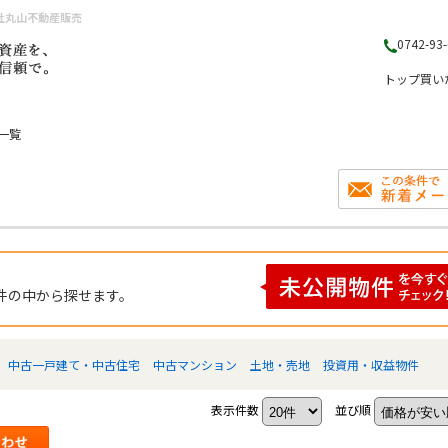
社丸山不動産販売
0742-93
トップ
買い
一覧
件の中から探せます。
中古一戸建て・中古住宅
中古マンション
土地・売地
投資用・収益物件
表示件数
並び順