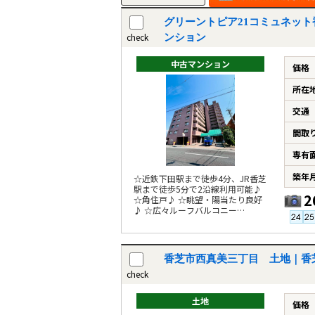
グリーントピア21コミュネット
check
ンション
中古マンション
価格
所在
交通
間取
専有
築年
☆近鉄下田駅まで徒歩4分、JR香芝
駅まで徒歩5分で2沿線利用可能♪
2
☆角住戸♪ ☆眺望・陽当たり良好
♪ ☆広々ルーフバルコニー
50.11m2♪
香芝市西真美三丁目 土地｜香
check
土地
価格