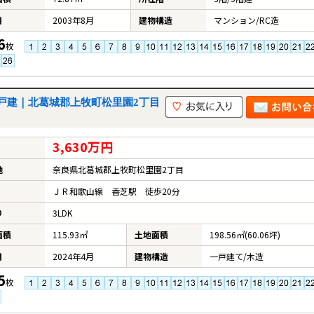
月
2003年8月
建物構造
マンション/RC造
6
枚
戸建｜北葛城郡上牧町松里園2丁目
3,630万円
地
奈良県北葛城郡上牧町松里園2丁目
ＪＲ和歌山線 香芝駅 徒歩20分
り
3LDK
面積
115.93㎡
土地面積
198.56㎡(60.06坪)
月
2024年4月
建物構造
一戸建て/木造
5
枚