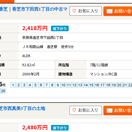
香芝｜香芝市下田西1丁目の中古マ
2,418万円
値下がり
地
奈良県香芝市下田西1丁目
ＪＲ和歌山線 香芝駅 徒歩5分
り
4LDK
面積
92.82㎡
所在階
7階/11階建
月
2000年2月
建物構造
マンション/RC造
6
枚
芝市西真美3丁目の土地
2,480万円
値下がり