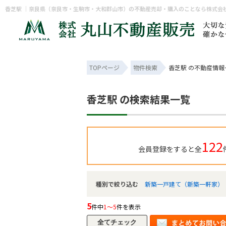
香芝駅 ｜奈良県（奈良市・生駒市・大和郡山市）の不動産売却・購入のことなら株式会
TOPページ
物件検索
香芝駅 の不動産情報
香芝駅 の検索結果一覧
122
会員登録をすると全
種別で絞り込む
新築一戸建て（新築一軒家）
5
件中
1～5
件を表示