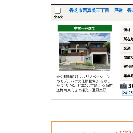
香芝市西真美三丁目 戸建｜香
check
中古一戸建て
価格
所在
交通
間取
建物
購入専門ページ
買いたい
売りた
築年
☆令和5年1月フルリノベーション
のモデルハウス仕様物件♪ ☆ゆっ
購入ガイド
3
たり4SLDK、駐車2台可能♪ ☆前面
道路南東向きで採光・通風良好♪
条件から物件を検索
☆閑静な住宅地内♪
町名から探す
学区から探す
新築一戸建て
122