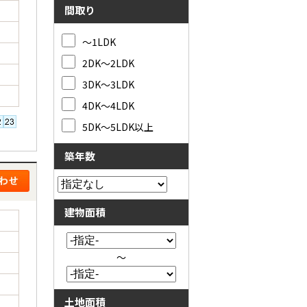
間取り
～1LDK
2DK～2LDK
3DK～3LDK
4DK～4LDK
5DK～5LDK以上
築年数
建物面積
～
土地面積