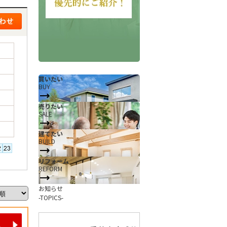
買いたい
BUY
売りたい
SALE
会社概要
当社について
建てたい
香芝支店紹介ページ
BUILD
ページ
採用情報
リフォーム
REFORM
一覧
お知らせ
お知らせ
コラム
-TOPICS-
スタッフ紹介