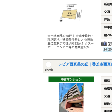
所在
交通
坪数
坪単
建ぺ
☆土地面積約68坪♪ ☆北東角地・
現況更地・建築条件無し♪ ☆近鉄
2
五位堂駅まで徒歩約22分♪ ☆スー
パー・コンビニ等の商業施設が徒
歩10分圏内♪
レピア西真美の丘｜香芝市西真
check
中古マンション
価格
所在
交通
間取
専有