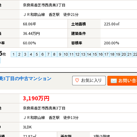
地
奈良県香芝市西真美3丁目
ＪＲ和歌山線 香芝駅 徒歩21分
68.06坪
土地面積
225.00㎡
価
36.44万円
建築条件
い率
60.00%
容積率
200.00%
5
枚
美3丁目の中古マンション
3,190万円
地
奈良県香芝市西真美3丁目
ＪＲ和歌山線 香芝駅 徒歩13分
り
3LDK
面積
72.87㎡
所在階
3階/5階建