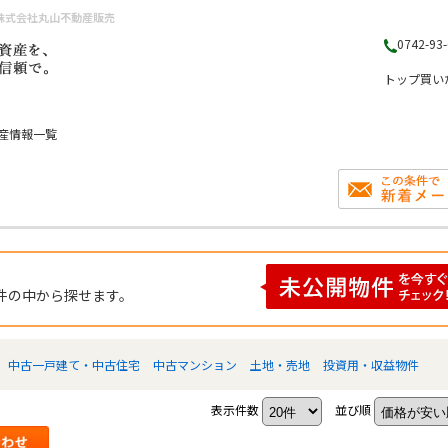
株式会社丸山不動産販売
0742-93
トップ
買い
産情報一覧
件の中から探せます。
中古一戸建て・中古住宅
中古マンション
土地・売地
投資用・収益物件
表示件数
並び順