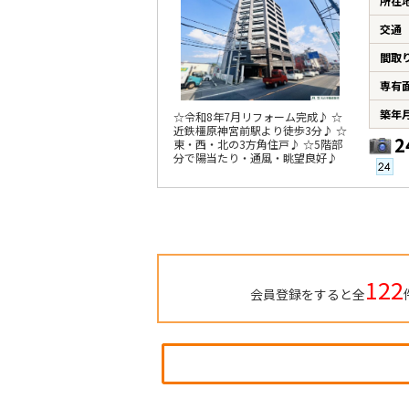
所在
交通
間取
専有
築年
☆令和8年7月リフォーム完成♪ ☆
近鉄橿原神宮前駅より徒歩3分♪ ☆
2
東・西・北の3方角住戸♪ ☆5階部
分で陽当たり・通風・眺望良好♪
122
会員登録をすると全