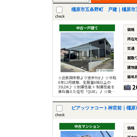
橿原市五条野町 戸建｜橿原市
check
中古一戸建て
価格
所在
交通
間取
建物
築年
☆近鉄岡寺駅より徒歩9分♪ ☆令和
6年12月建築、全居室6帖以上の
2
3SLDK♪ ☆耐震性能＋ 制震性能を
兼ね備えた住宅「QUIE」♪ ☆南西
向き♪
ピアッツァコート神宮前｜橿原
check
中古マンション
価格