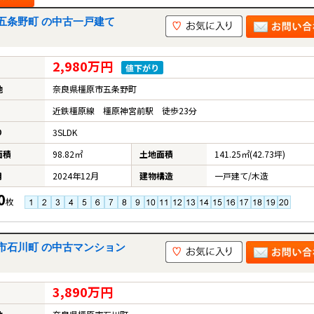
五条野町 の中古一戸建て
2,980万円
値下がり
地
奈良県橿原市五条野町
近鉄橿原線 橿原神宮前駅 徒歩23分
り
3SLDK
面積
98.82㎡
土地面積
141.25㎡(42.73坪)
月
2024年12月
建物構造
一戸建て/木造
0
枚
市石川町 の中古マンション
3,890万円