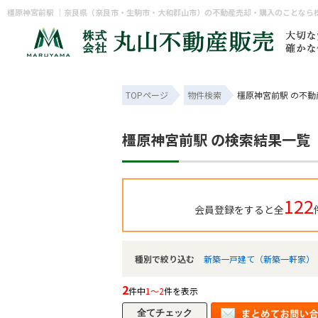
橿原神宮前駅 ｜奈良県（奈良市・生駒市・大和郡山市）の不動産売却・購入のことなら
TOPページ
物件検索
橿原神宮前駅 の不動
橿原神宮前駅 の検索結果一覧
122
会員登録をすると全
種別で絞り込む
新築一戸建て（新築一軒家）
2
件中
1～2
件を表示