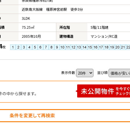
地
奈良県橿原市石川町
近鉄南大阪線 橿原神宮前駅 徒歩3分
り
3LDK
面積
75.25㎡
所在階
5階/11階建
月
2005年10月
建物構造
マンション/RC造
4
枚
表示件数
並び順
件の中から探せます。