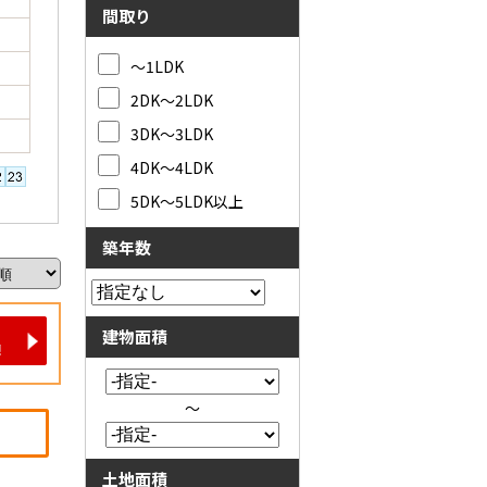
間取り
～1LDK
2DK～2LDK
3DK～3LDK
4DK～4LDK
5DK～5LDK以上
築年数
建物面積
～
土地面積