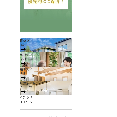
買いたい
BUY
売りたい
SALE
会社概要
当社について
建てたい
香芝支店紹介ページ
BUILD
ページ
採用情報
リフォーム
REFORM
一覧
お知らせ
お知らせ
コラム
-TOPICS-
スタッフ紹介