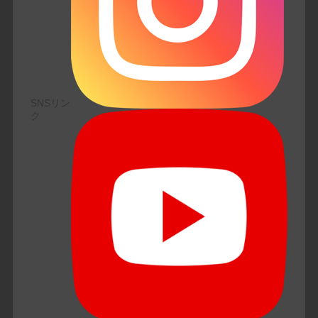
SNSリン
ク