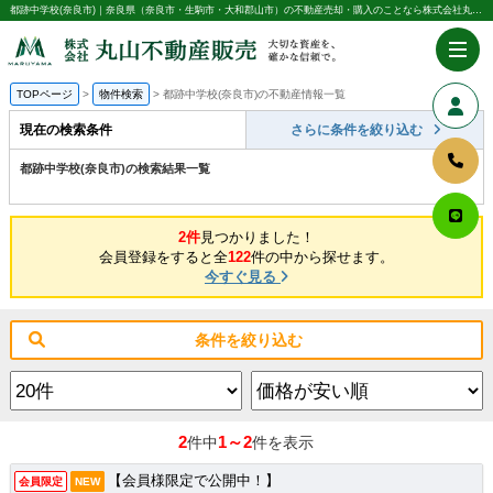
都跡中学校(奈良市)｜奈良県（奈良市・生駒市・大和郡山市）の不動産売却・購入のことなら株式会社丸山不動産販売
TOPページ
物件検索
都跡中学校(奈良市)の不動産情報一覧
現在の検索条件
さらに条件を絞り込む
都跡中学校(奈良市)の検索結果一覧
2件
見つかりました！
会員登録をすると全
122
件の中から探せます。
今すぐ見る
条件を絞り込む
2
1～2
件中
件を表示
【会員様限定で公開中！】
会員限定
NEW