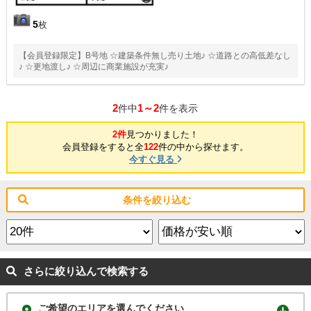
5
枚
【会員登録限定】B号地 ☆建築条件無し売り土地♪ ☆道路との高低差なし
♪ ☆更地渡し♪ ☆周辺に商業施設が充実♪
2
1～2
件中
件を表示
2件
見つかりました！
会員登録をすると全
122
件の中から探せます。
今すぐ見る
条件を絞り込む
さらに絞り込んで検索する
ご希望のエリアを選んでください