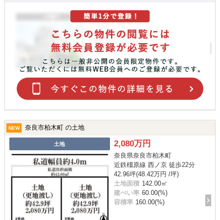
奈良市柏木町 の土地
NEW
2,080万円
土地
奈良県奈良市柏木町
近鉄橿原線 西ノ京 徒歩22分
42.96坪(48.42万円 /坪)
土地面積
142.00㎡
建ぺい率
60.00(%)
容積率
160.00(%)