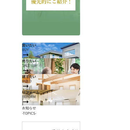
買いたい
BUY
売りたい
SALE
会社概要
当社について
建てたい
香芝支店紹介ページ
BUILD
ページ
採用情報
リフォーム
REFORM
一覧
お知らせ
お知らせ
コラム
-TOPICS-
スタッフ紹介