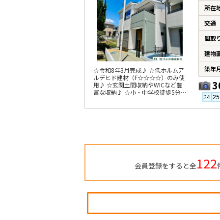
所在
交通
間取
建物
築年
☆令和8年3月完成♪ ☆低ホルムア
ルデヒド建材（F☆☆☆☆）のみ使
3
用♪ ☆玄関土間収納やWICなど豊
富な収納♪ ☆小・中学校徒歩5分圏
内♪
122
会員登録をすると全