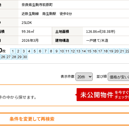
地
奈良県生駒市萩原町
近鉄生駒線 南生駒駅 徒歩8分
り
2SLDK
面積
99.36㎡
土地面積
126.86㎡(38.38坪)
月
2026年3月
建物構造
一戸建て/木造
0
枚
表示件数
並び順
件の中から探せます。