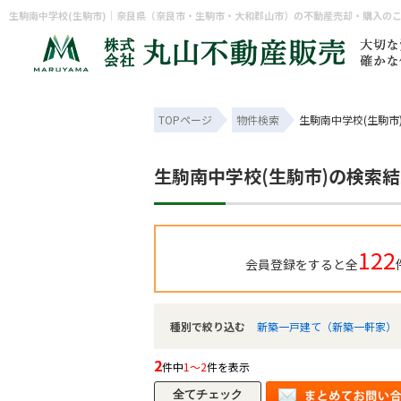
生駒南中学校(生駒市)｜奈良県（奈良市・生駒市・大和郡山市）の不動産売却・購入の
TOPページ
物件検索
生駒南中学校(生駒市
生駒南中学校(生駒市)の検索
122
会員登録をすると全
種別で絞り込む
新築一戸建て（新築一軒家）
2
件中
1～2
件を表示