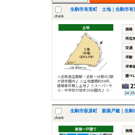
生駒市有里町 土地｜生駒市有
check
土地
価格
所在
交通
坪数
坪単
建ぺ
☆近鉄南生駒駅・近鉄一分駅の2駅
が徒歩圏内♪ ☆土地面積約94坪、
2
建築条件無し土地♪ ☆スーパーや
小・中学校が徒歩10分圏内♪ ☆南
向きで陽当たり良好♪
生駒市萩原町 新築戸建｜生駒
check
新築一戸建て
価格