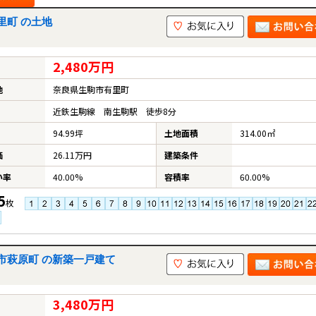
里町 の土地
2,480万円
地
奈良県生駒市有里町
近鉄生駒線 南生駒駅 徒歩8分
94.99坪
土地面積
314.00㎡
価
26.11万円
建築条件
い率
40.00%
容積率
60.00%
5
枚
市萩原町 の新築一戸建て
3,480万円