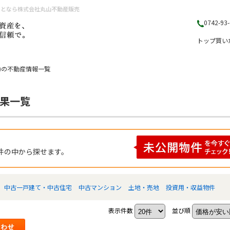
ことなら株式会社丸山不動産販売
0742-93
トップ
買い
)の不動産情報一覧
結果一覧
件の中から探せます。
中古一戸建て・中古住宅
中古マンション
土地・売地
投資用・収益物件
表示件数
並び順