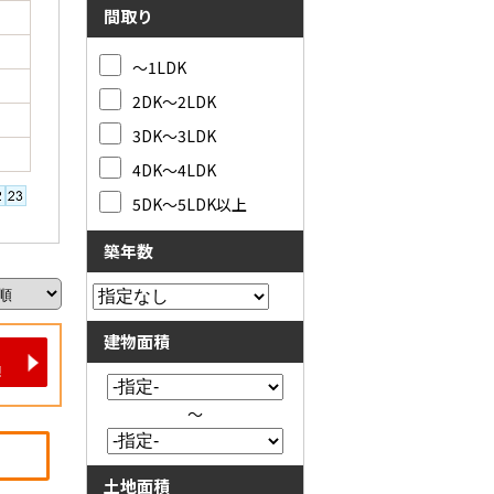
間取り
～1LDK
2DK～2LDK
3DK～3LDK
4DK～4LDK
5DK～5LDK以上
築年数
建物面積
～
土地面積