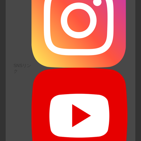
SNSリン
ク