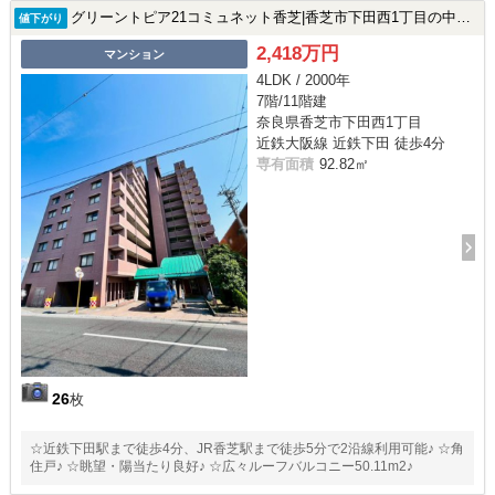
グリーントピア21コミュネット香芝|香芝市下田西1丁目の中古マンション
値下がり
2,418万円
マンション
4LDK / 2000年
7階/11階建
奈良県香芝市下田西1丁目
近鉄大阪線 近鉄下田 徒歩4分
専有面積
92.82㎡
26
枚
☆近鉄下田駅まで徒歩4分、JR香芝駅まで徒歩5分で2沿線利用可能♪ ☆角
住戸♪ ☆眺望・陽当たり良好♪ ☆広々ルーフバルコニー50.11m2♪