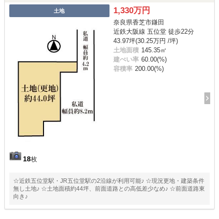
1,330万円
土地
奈良県香芝市鎌田
近鉄大阪線 五位堂 徒歩22分
43.97坪(30.25万円 /坪)
土地面積
145.35㎡
建ぺい率
60.00(%)
容積率
200.00(%)
18
枚
☆近鉄五位堂駅・JR五位堂駅の2沿線が利用可能♪ ☆現況更地・建築条件
無し土地♪ ☆土地面積約44坪、前面道路との高低差少なめ♪ ☆前面道路東
向き♪