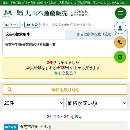
香芝中学校(香芝市)｜奈良県（奈良市・生駒市・大和郡山市）の不動産売却・購入のことなら株式会社丸山不動産販売
TOPページ
物件検索
香芝中学校(香芝市)の不動産情報一覧
現在の検索条件
さらに条件を絞り込む
香芝中学校(香芝市)の検索結果一覧
2件
見つかりました！
会員登録をすると全
122
件の中から探せます。
今すぐ見る
条件を絞り込む
2
1～2
件中
件を表示
香芝市鎌田 の土地
値下がり