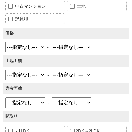
中古マンション
土地
投資用
価格
～
土地面積
～
専有面積
～
間取り
～1LDK
2DK～2LDK