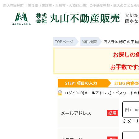
西大寺国見町 ｜奈良県（奈良市・生駒市・大和郡山市）の不動産売却・購入のことなら
TOPページ
物件検索
西大寺国見町 の不動
お探しの
お手数です
ログインID(メールアドレス)・パスワードの
メールアドレス
必須
※メー