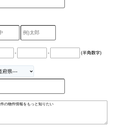
-
-
(半角数字)