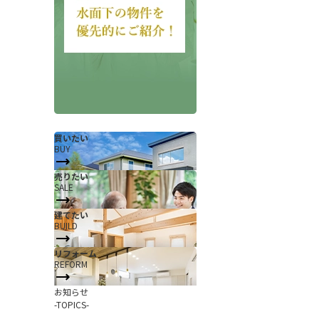
買いたい
BUY
会社概要
当社について
売りたい
SALE
香芝支店紹介ページ
建てたい
ページ
採用情報
BUILD
一覧
お知らせ
リフォーム
REFORM
コラム
お知らせ
スタッフ紹介
-TOPICS-