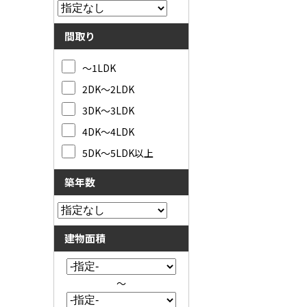
間取り
～1LDK
2DK～2LDK
3DK～3LDK
4DK～4LDK
5DK～5LDK以上
築年数
建物面積
～