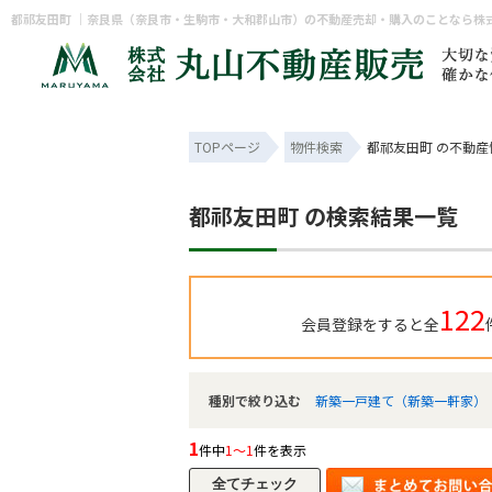
都祁友田町 ｜奈良県（奈良市・生駒市・大和郡山市）の不動産売却・購入のことなら株
TOPページ
物件検索
都祁友田町 の不動産
都祁友田町 の検索結果一覧
122
会員登録をすると全
種別で絞り込む
新築一戸建て（新築一軒家）
1
件中
1～1
件を表示