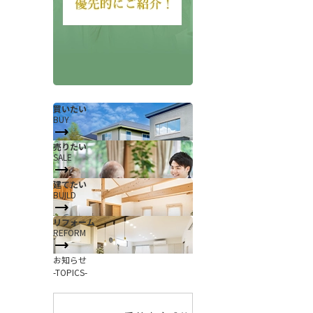
買いたい
BUY
売りたい
SALE
会社概要
当社について
建てたい
香芝支店紹介ページ
BUILD
ページ
採用情報
リフォーム
REFORM
一覧
お知らせ
お知らせ
コラム
-TOPICS-
スタッフ紹介