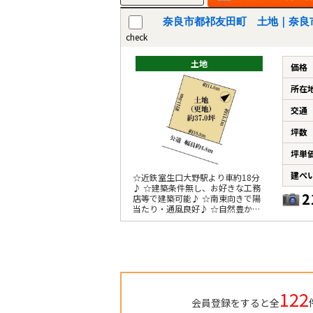
奈良市都祁友田町 土地｜奈良
check
土地
価格
所在
交通
坪数
坪単
建ぺ
☆近鉄室生口大野駅より車約18分
♪ ☆建築条件無し、お好きな工務
2
店等で建築可能♪ ☆南東向きで陽
当たり・通風良好♪ ☆自然豊かな
住宅地♪ ☆整形地♪
122
会員登録をすると全