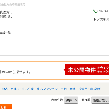
式会社丸山不動産販売
0742-93
トップ
買い
情報一覧
件の中から探せます。
中古一戸建て・中古住宅
中古マンション
土地・売地
投資用・収益物件
表示件数
並び順