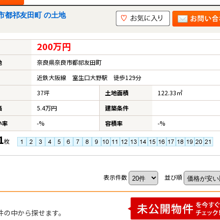
市都祁友田町 の土地
200万円
地
奈良県奈良市都祁友田町
近鉄大阪線 室生口大野駅 徒歩129分
37坪
土地面積
122.33㎡
価
5.4万円
建築条件
い率
-%
容積率
-%
1
枚
表示件数
並び順
件の中から探せます。