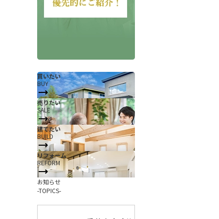
買いたい
BUY
売りたい
SALE
会社概要
当社について
建てたい
香芝支店紹介ページ
BUILD
ページ
採用情報
リフォーム
REFORM
一覧
お知らせ
お知らせ
コラム
-TOPICS-
スタッフ紹介