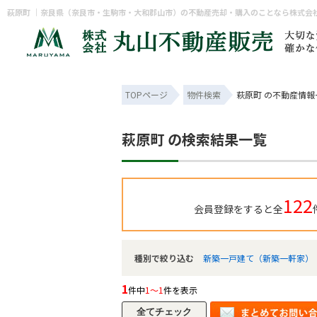
萩原町 ｜奈良県（奈良市・生駒市・大和郡山市）の不動産売却・購入のことなら株式会
TOPページ
物件検索
萩原町 の不動産情報
萩原町 の検索結果一覧
122
会員登録をすると全
種別で絞り込む
新築一戸建て（新築一軒家）
1
件中
1～1
件を表示