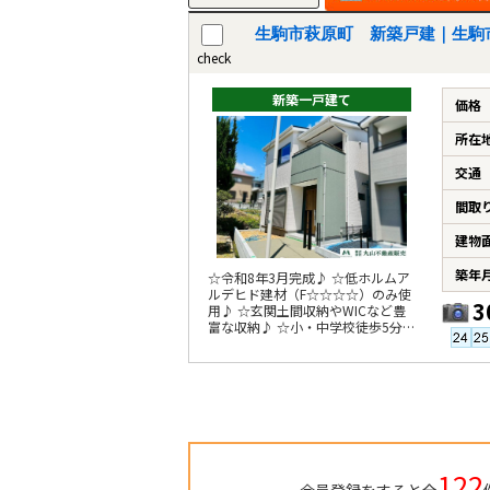
生駒市萩原町 新築戸建｜生駒
check
新築一戸建て
価格
所在
交通
間取
建物
築年
☆令和8年3月完成♪ ☆低ホルムア
ルデヒド建材（F☆☆☆☆）のみ使
3
用♪ ☆玄関土間収納やWICなど豊
富な収納♪ ☆小・中学校徒歩5分圏
内♪
122