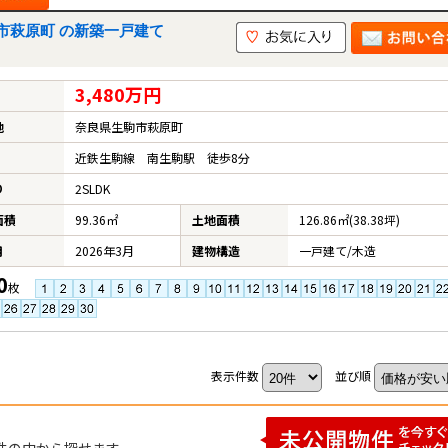
市萩原町 の新築一戸建て
3,480万円
地
奈良県生駒市萩原町
近鉄生駒線 南生駒駅 徒歩8分
り
2SLDK
面積
99.36㎡
土地面積
126.86㎡(38.38坪)
月
2026年3月
建物構造
一戸建て/木造
0
枚
表示件数
並び順