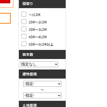
間取り
～1LDK
2DK～2LDK
3DK～3LDK
4DK～4LDK
5DK～5LDK以上
築年数
建物面積
～
土地面積