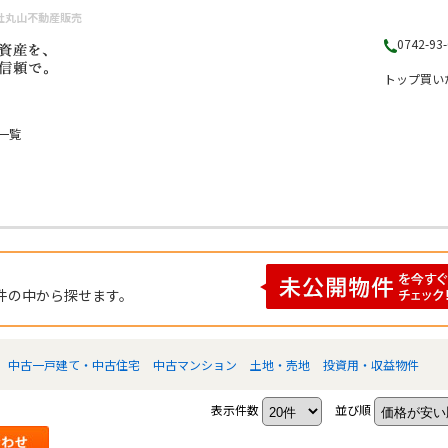
社丸山不動産販売
0742-93
トップ
買い
一覧
件の中から探せます。
中古一戸建て・中古住宅
中古マンション
土地・売地
投資用・収益物件
表示件数
並び順