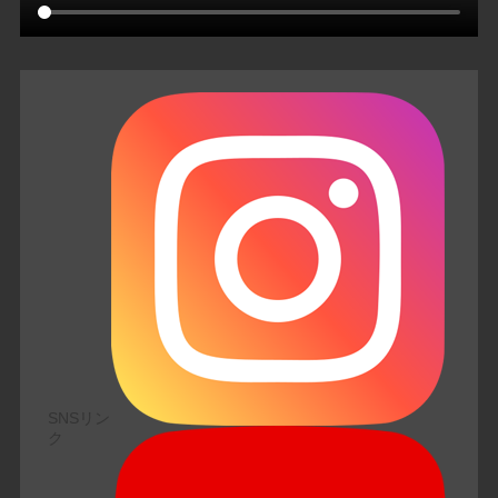
SNSリン
ク