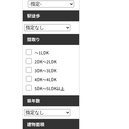
駅徒歩
間取り
～1LDK
2DK～2LDK
3DK～3LDK
4DK～4LDK
5DK～5LDK以上
築年数
建物面積