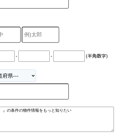
-
-
(半角数字)