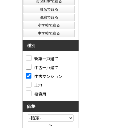
種別
新築一戸建て
中古一戸建て
中古マンション
土地
投資用
価格
～