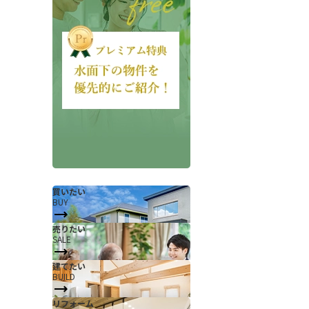
会社概要
当社について
香芝支店紹介ページ
買いたい
BUY
ページ
採用情報
売りたい
SALE
一覧
お知らせ
建てたい
コラム
BUILD
スタッフ紹介
リフォーム