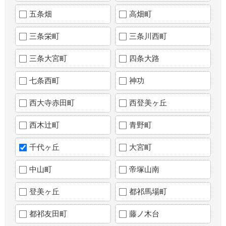
五条畑
高畑町
三条栄町
三条川西町
三条大宮町
四条大路
七条西町
神功
西大寺赤田町
西登美ヶ丘
西木辻町
青野町
千代ヶ丘
大宮町
中山町
帝塚山南
登美ヶ丘
都祁馬場町
都祁友田町
藤ノ木台