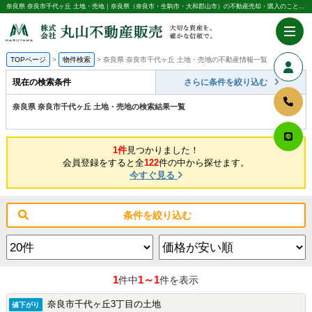
奈良県 奈良市千代ヶ丘 土地・売地｜奈良県（奈良市・生駒市・大和郡山市）の不動産売却・購入のことなら株式会社丸山不動産販売
TOPページ
物件検索
奈良県 奈良市千代ヶ丘 土地・売地の不動産情報一覧
現在の検索条件
さらに条件を絞り込む
奈良県 奈良市千代ヶ丘 土地・売地の検索結果一覧
1件
見つかりました！
会員登録をすると全
122
件の中から探せます。
今すぐ見る
条件を絞り込む
1
1～1
件中
件を表示
奈良市千代ヶ丘3丁目の土地
値下がり