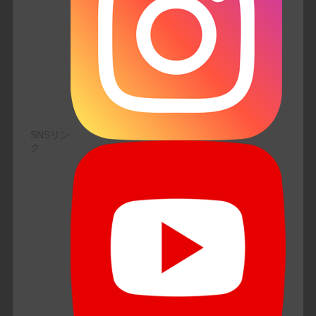
SNSリン
ク