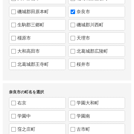
磯城郡田原本町
奈良市
生駒郡三郷町
磯城郡川西町
橿原市
天理市
大和高田市
北葛城郡広陵町
北葛城郡王寺町
桜井市
奈良市の町名を選択
右京
学園大和町
学園中
学園南
窪之庄町
古市町