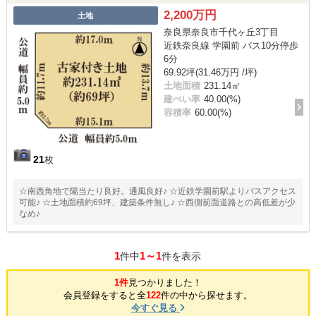
2,200万円
土地
奈良県奈良市千代ヶ丘3丁目
近鉄奈良線 学園前 バス10分停歩
6分
69.92坪(31.46万円 /坪)
土地面積
231.14㎡
建ぺい率
40.00(%)
容積率
60.00(%)
21
枚
☆南西角地で陽当たり良好。通風良好♪ ☆近鉄学園前駅よりバスアクセス
可能♪ ☆土地面積約69坪、建築条件無し♪ ☆西側前面道路との高低差が少
なめ♪
1
1～1
件中
件を表示
1件
見つかりました！
会員登録をすると全
122
件の中から探せます。
今すぐ見る